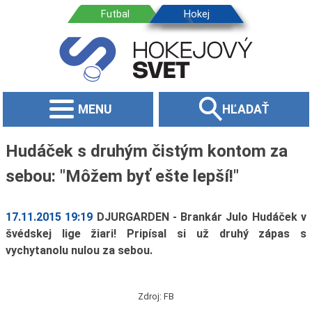
MENU
HĽADAŤ
Hudáček s druhým čistým kontom za
sebou: "Môžem byť ešte lepší!"
17.11.2015 19:19
DJURGARDEN - Brankár Julo Hudáček v
švédskej lige žiari! Pripísal si už druhý zápas s
vychytanolu nulou za sebou.
Zdroj: FB