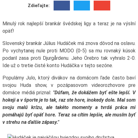
Zdieľajte:
Minulý rok najlepší brankár švédskej ligy a teraz je na výslní
opäť!
Slovenský brankár Július Hudáček má znova dôvod na oslavu.
Po vychytanej nule proti MODO (0-5) sa mu rovnaký kúsok
podaril zasa proti Djurgårdenu. Jeho Örebro tak vyhralo 2-0.
Ide už o tretie čisté konto Hudáčka v tejto sezóne.
Populárny Julo, ktorý divákov na domácom ľade často baví
svojou Huda show, v pozápasovom videorozhovore pre
domáce médiá priznal:
"Dúfam, že dokážem byť ešte lepší. V
hokeji a v športe je to tak, raz ste hore, inokedy dole. Mal som
svoju malú krízu, ale takéto momenty a tvrdá práca mi
pomáhajú byť opäť hore. Teraz sa cítim lepšie, ale musím byť
v strehu na ďalšie zápasy."