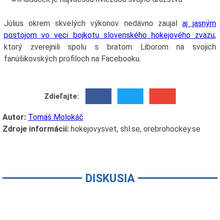
Július okrem skvelých výkonov nedávno zaujal
aj jasným
postojom vo veci bojkotu slovenského hokejového zväzu,
ktorý zverejnili spolu s bratom Liborom na svojich
fanúšikovských profiloch na Facebooku.
Zdieľajte:
Autor:
Tomáš Molokáč
Zdroje informácií:
hokejovysvet, shl.se, orebrohockey.se
DISKUSIA