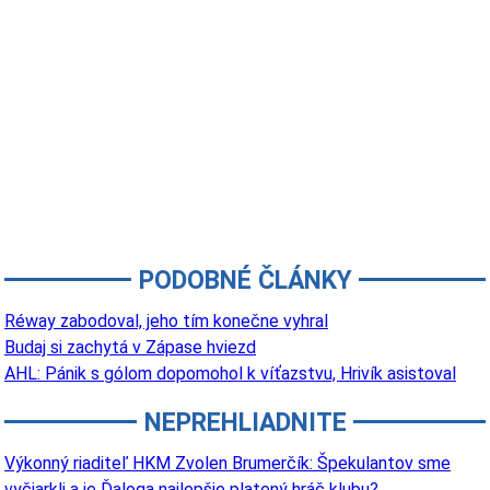
PODOBNÉ ČLÁNKY
Réway zabodoval, jeho tím konečne vyhral
Budaj si zachytá v Zápase hviezd
AHL: Pánik s gólom dopomohol k víťazstvu, Hrivík asistoval
NEPREHLIADNITE
Výkonný riaditeľ HKM Zvolen Brumerčík: Špekulantov sme
vyčiarkli a je Ďaloga najlepšie platený hráč klubu?