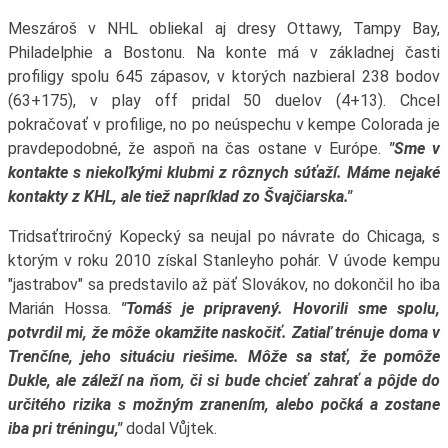
Meszároš v NHL obliekal aj dresy Ottawy, Tampy Bay,
Philadelphie a Bostonu. Na konte má v základnej časti
profiligy spolu 645 zápasov, v ktorých nazbieral 238 bodov
(63+175), v play off pridal 50 duelov (4+13). Chcel
pokračovať v profilige, no po neúspechu v kempe Colorada je
pravdepodobné, že aspoň na čas ostane v Európe.
"Sme v
kontakte s niekoľkými klubmi z rôznych súťaží. Máme nejaké
kontakty z KHL, ale tiež napríklad zo Švajčiarska."
Tridsaťtriročný Kopecký sa neujal po návrate do Chicaga, s
ktorým v roku 2010 získal Stanleyho pohár. V úvode kempu
"jastrabov" sa predstavilo až päť Slovákov, no dokončil ho iba
Marián Hossa.
"Tomáš je pripravený. Hovorili sme spolu,
potvrdil mi, že môže okamžite naskočiť. Zatiaľ trénuje doma v
Trenčíne, jeho situáciu riešime. Môže sa stať, že pomôže
Dukle, ale záleží na ňom, či si bude chcieť zahrať a pôjde do
určitého rizika s možným zranením, alebo počká a zostane
iba pri tréningu,"
dodal Vůjtek.