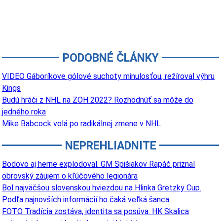
PODOBNÉ ČLÁNKY
VIDEO Gáboríkove gólové suchoty minulosťou, režíroval výhru
Kings
Budú hráči z NHL na ZOH 2022? Rozhodnúť sa môže do
jedného roka
Mike Babcock volá po radikálnej zmene v NHL
NEPREHLIADNITE
Bodovo aj herne explodoval. GM Spišiakov Rapáč priznal
obrovský záujem o kľúčového legionára
Bol najväčšou slovenskou hviezdou na Hlinka Gretzky Cup.
Podľa najnovších informácií ho čaká veľká šanca
FOTO Tradícia zostáva, identita sa posúva: HK Skalica