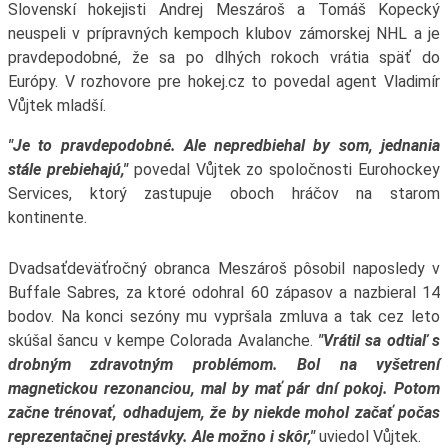
Slovenskí hokejisti Andrej Meszároš a Tomáš Kopecký
neuspeli v prípravných kempoch klubov zámorskej NHL a je
pravdepodobné, že sa po dlhých rokoch vrátia späť do
Európy. V rozhovore pre hokej.cz to povedal agent Vladimír
Vůjtek mladší.
"Je to pravdepodobné. Ale nepredbiehal by som, jednania
stále prebiehajú,"
povedal Vůjtek zo spoločnosti Eurohockey
Services, ktorý zastupuje oboch hráčov na starom
kontinente.
Dvadsaťdeväťročný obranca Meszároš pôsobil naposledy v
Buffale Sabres, za ktoré odohral 60 zápasov a nazbieral 14
bodov. Na konci sezóny mu vypršala zmluva a tak cez leto
skúšal šancu v kempe Colorada Avalanche.
"Vrátil sa odtiaľ s
drobným zdravotným problémom. Bol na vyšetrení
magnetickou rezonanciou, mal by mať pár dní pokoj. Potom
začne trénovať, odhadujem, že by niekde mohol začať počas
reprezentačnej prestávky. Ale možno i skôr,"
uviedol Vůjtek.