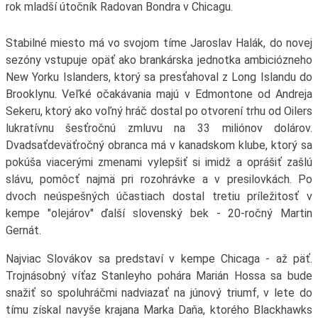
rok mladší útočník Radovan Bondra v Chicagu.
Stabilné miesto má vo svojom tíme Jaroslav Halák, do novej
sezóny vstupuje opäť ako brankárska jednotka ambiciózneho
New Yorku Islanders, ktorý sa presťahoval z Long Islandu do
Brooklynu. Veľké očakávania majú v Edmontone od Andreja
Sekeru, ktorý ako voľný hráč dostal po otvorení trhu od Oilers
lukratívnu šesťročnú zmluvu na 33 miliónov dolárov.
Dvadsaťdeväťročný obranca má v kanadskom klube, ktorý sa
pokúša viacerými zmenami vylepšiť si imidž a oprášiť zašlú
slávu, pomôcť najmä pri rozohrávke a v presilovkách. Po
dvoch neúspešných účastiach dostal tretiu príležitosť v
kempe "olejárov" ďalší slovenský bek - 20-ročný Martin
Gernát.
Najviac Slovákov sa predstaví v kempe Chicaga - až päť.
Trojnásobný víťaz Stanleyho pohára Marián Hossa sa bude
snažiť so spoluhráčmi nadviazať na júnový triumf, v lete do
tímu získal navyše krajana Marka Daňa, ktorého Blackhawks