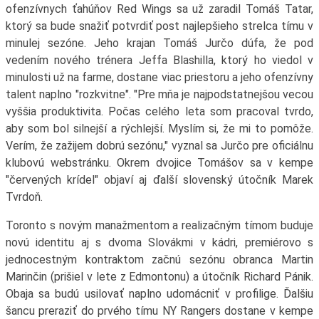
ofenzívnych ťahúňov Red Wings sa už zaradil Tomáš Tatar,
ktorý sa bude snažiť potvrdiť post najlepšieho strelca tímu v
minulej sezóne. Jeho krajan Tomáš Jurčo dúfa, že pod
vedením nového trénera Jeffa Blashilla, ktorý ho viedol v
minulosti už na farme, dostane viac priestoru a jeho ofenzívny
talent naplno "rozkvitne". "Pre mňa je najpodstatnejšou vecou
vyššia produktivita. Počas celého leta som pracoval tvrdo,
aby som bol silnejší a rýchlejší. Myslím si, že mi to pomôže.
Verím, že zažijem dobrú sezónu," vyznal sa Jurčo pre oficiálnu
klubovú webstránku. Okrem dvojice Tomášov sa v kempe
"červených krídel" objaví aj ďalší slovenský útočník Marek
Tvrdoň.
Toronto s novým manažmentom a realizačným tímom buduje
novú identitu aj s dvoma Slovákmi v kádri, premiérovo s
jednocestným kontraktom začnú sezónu obranca Martin
Marinčin (prišiel v lete z Edmontonu) a útočník Richard Pánik.
Obaja sa budú usilovať naplno udomácniť v profilige. Ďalšiu
šancu preraziť do prvého tímu NY Rangers dostane v kempe