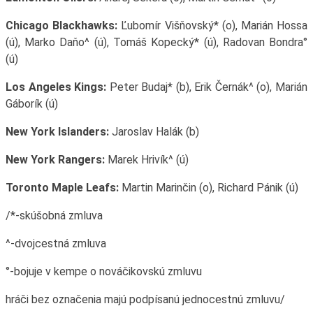
Chicago Blackhawks:
Ľubomír Višňovský* (o), Marián Hossa
(ú), Marko Daňo^ (ú), Tomáš Kopecký* (ú), Radovan Bondra°
(ú)
Los Angeles Kings:
Peter Budaj* (b), Erik Černák^ (o), Marián
Gáborík (ú)
New York Islanders:
Jaroslav Halák (b)
New York Rangers:
Marek Hrivík^ (ú)
Toronto Maple Leafs:
Martin Marinčin (o), Richard Pánik (ú)
/*-skúšobná zmluva
^-dvojcestná zmluva
°-bojuje v kempe o nováčikovskú zmluvu
hráči bez označenia majú podpísanú jednocestnú zmluvu/