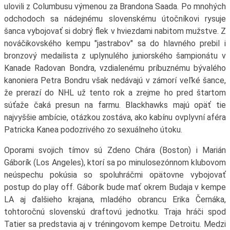
ulovili z Columbusu výmenou za Brandona Saada. Po mnohých
odchodoch sa nádejnému slovenskému útočníkovi rysuje
šanca vybojovať si dobrý flek v hviezdami nabitom mužstve. Z
nováčikovského kempu "jastrabov" sa do hlavného prebil i
bronzový medailista z uplynulého juniorského šampionátu v
Kanade Radovan Bondra, vzdialenému príbuznému bývalého
kanoniera Petra Bondru však nedávajú v zámorí veľké šance,
že prerazí do NHL už tento rok a zrejme ho pred štartom
súťaže čaká presun na farmu. Blackhawks majú opäť tie
najvyššie ambície, otázkou zostáva, ako kabínu ovplyvní aféra
Patricka Kanea podozrivého zo sexuálneho útoku.
Oporami svojich tímov sú Zdeno Chára (Boston) i Marián
Gáborík (Los Angeles), ktorí sa po minulosezónnom klubovom
neúspechu pokúsia so spoluhráčmi opätovne vybojovať
postup do play off. Gáborík bude mať okrem Budaja v kempe
LA aj ďalšieho krajana, mladého obrancu Erika Černáka,
tohtoročnú slovenskú draftovú jednotku. Traja hráči spod
Tatier sa predstavia aj v tréningovom kempe Detroitu. Medzi