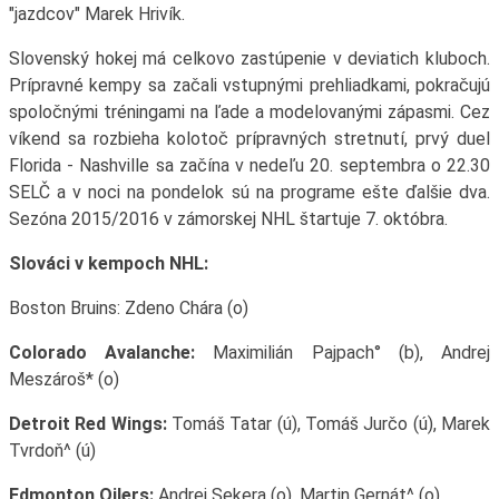
"jazdcov" Marek Hrivík.
Slovenský hokej má celkovo zastúpenie v deviatich kluboch.
Prípravné kempy sa začali vstupnými prehliadkami, pokračujú
spoločnými tréningami na ľade a modelovanými zápasmi. Cez
víkend sa rozbieha kolotoč prípravných stretnutí, prvý duel
Florida - Nashville sa začína v nedeľu 20. septembra o 22.30
SELČ a v noci na pondelok sú na programe ešte ďalšie dva.
Sezóna 2015/2016 v zámorskej NHL štartuje 7. októbra.
Slováci v kempoch NHL:
Boston Bruins: Zdeno Chára (o)
Colorado Avalanche:
Maximilián Pajpach° (b), Andrej
Meszároš* (o)
Detroit Red Wings:
Tomáš Tatar (ú), Tomáš Jurčo (ú), Marek
Tvrdoň^ (ú)
Edmonton Oilers:
Andrej Sekera (o), Martin Gernát^ (o)