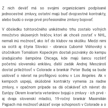
Z nich deväť má so svojimi organizáciami podpísané
jednocestné zmluvy, ostatní majú buď dvojcestné kontrakty,
alebo budú o svoje prvé profesionálne zmluvy bojovať.
V dôsledku tohtoročného unikátneho trhu zostalo voľných
množstvo skúsených hráčov, ktorí ak chceli zostať v NHL,
nemali inú možnosť, ako ísť do klubov na skúšku. Medzi nimi
sa ocitli aj štyria Slováci - obranca Ľubomír Višňovský s
útočníkom Tomášom Kopeckým dostali pozvánky do kempu
úradujúceho šampióna Chicaga, kde majú šancu rozšíriť
početnú slovenskú enklávu, ďalší zadák Andrej Meszároš
dostal príležitosť v Colorade a brankár Peter Budaj sa bude
usilovať o návrat na profiligovú scénu v Los Angeles. Ak v
kempoch uspejú, skúšobné kontrakty vymenia za riadne
zmluvy, v opačnom prípade sa dá očakávať ich návrat do
Európy. Okrem kvarteta veteránov bojujú o zmluvy - ich prvé -
aj dvaja slovenskí mladíci, 19-ročný brankár Maximilián
Pajpach má možnosť ukázať svoje schopnosti v Colorade a o