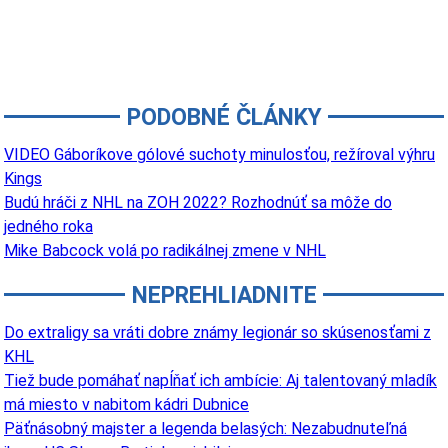
PODOBNÉ ČLÁNKY
VIDEO Gáboríkove gólové suchoty minulosťou, režíroval výhru
Kings
Budú hráči z NHL na ZOH 2022? Rozhodnúť sa môže do
jedného roka
Mike Babcock volá po radikálnej zmene v NHL
NEPREHLIADNITE
Do extraligy sa vráti dobre známy legionár so skúsenosťami z
KHL
Tiež bude pomáhať napĺňať ich ambície: Aj talentovaný mladík
má miesto v nabitom kádri Dubnice
Päťnásobný majster a legenda belasých: Nezabudnuteľná