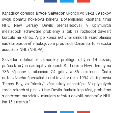
Kanadský obranca
Bryce Salvador
ukončil vo veku 39 rokov
svoju bohatú hokejovú kariéru. Doterajšieho kapitána tímu
NHL New Jersey Devils prenasledovali v uplynulých
mesiacoch zdravotné problémy a tak sa rozhodol zavesiť
korčule na klinec. Aj po konci aktívnej činnosti však plánuje
naďalej pracovať v hokejovom prostredí. Oznámila to Hráčska
asociácia NHL (NHLPA).
Salvador odohral v zámorskej profilige dlhých 14 sezón,
počas ktorých nastúpil v dresoch St. Louis a New Jersey na
786 zápasov s bilanciou 24 gólov a 86 asistencií. Čisto
defenzívneho špecialistu draftovali v roku 1994 zástupcovia
Tampy Bay, za "blesky" však nikdy nenastúpil. V uplynulých
troch rokoch si plnil v tíme Devils funkciu kapitána, problémy
s chrbtom mu však v minulom ročníku dovolili odohrať v NHL
iba 15 stretnutí.