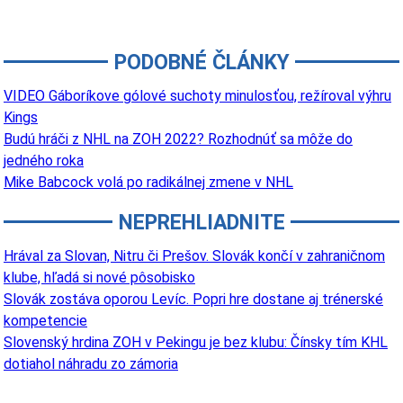
PODOBNÉ ČLÁNKY
VIDEO Gáboríkove gólové suchoty minulosťou, režíroval výhru
Kings
Budú hráči z NHL na ZOH 2022? Rozhodnúť sa môže do
jedného roka
Mike Babcock volá po radikálnej zmene v NHL
NEPREHLIADNITE
Hrával za Slovan, Nitru či Prešov. Slovák končí v zahraničnom
klube, hľadá si nové pôsobisko
Slovák zostáva oporou Levíc. Popri hre dostane aj trénerské
kompetencie
Slovenský hrdina ZOH v Pekingu je bez klubu: Čínsky tím KHL
dotiahol náhradu zo zámoria