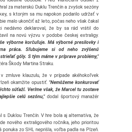
hral za materskú Duklu Trenčín a zvyšok sezóny
ey, s ktorým sa mu napokon podarilo udržať v
bie malo ukončiť až leto, počas neho však čakal
i nedávno deklaroval, že by sa rád vrátil do
avil na novú výzvu v podobe českej extraligy.
yše výborne korčuľuje. Má výborné presilovky i
ívna práca. Sľubujeme si od neho zvýšenú
strieľať góly. S tým máme v príprave problémy,"
žéra Škody Martina Straku.
v zmluve klauzulu, že v prípade akéhokoľvek
lzeň okamžite opustiť.
"Nemôžeme konkurovať
ýchto súťaží. Veríme však, že Marcel tu zostave
lepšie celú sezónu,"
dodal športový manažér
 s Duklou Trenčín. V hre bola aj alternatíva, že
 nového extraligového ročníka, jeho prioritou
 ponuka zo SHL neprišla, voľba padla na Plzeň.