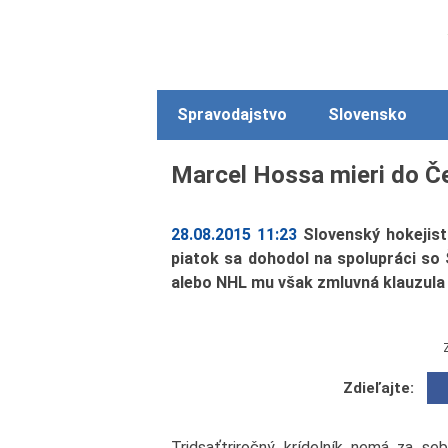
Spravodajstvo
Slovensko
Marcel Hossa mieri do Č
28.08.2015 11:23
Slovenský hokejist
piatok sa dohodol na spolupráci so
alebo NHL mu však zmluvná klauzula 
Zdieľajte:
Tridsaťtriročný krídelník nemá za se