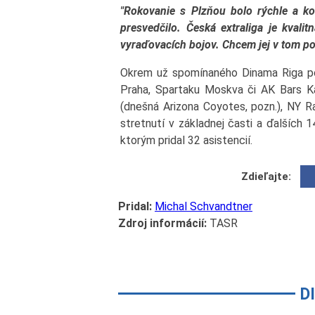
"Rokovanie s Plzňou bolo rýchle a ko
presvedčilo. Česká extraliga je kvali
vyraďovacích bojov. Chcem jej v tom p
Okrem už spomínaného Dinama Riga pôs
Praha, Spartaku Moskva či AK Bars K
(dnešná Arizona Coyotes, pozn.), NY Ra
stretnutí v základnej časti a ďalších 1
ktorým pridal 32 asistencií.
Zdieľajte:
Pridal:
Michal Schvandtner
Zdroj informácií:
TASR
D