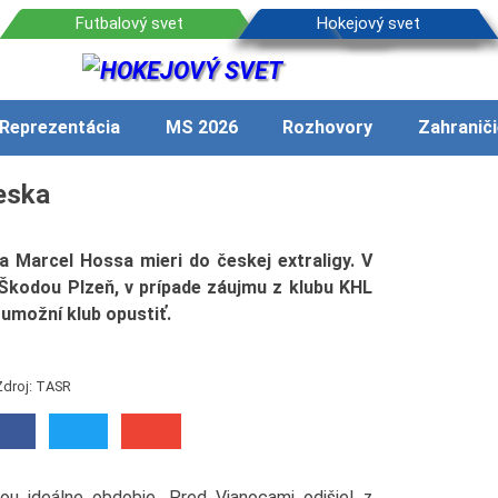
Reprezentácia
MS 2026
Rozhovory
Zahraniči
eska
a Marcel Hossa mieri do českej extraligy. V
 Škodou Plzeň, v prípade záujmu z klubu KHL
umožní klub opustiť.
Zdroj: TASR
bou ideálne obdobie. Pred Vianocami odišiel z