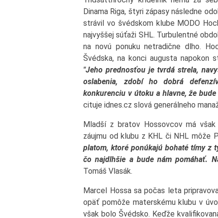
Dinama Riga, štyri zápasy následne odo
strávil vo švédskom klube MODO Hock
najvyššej súťaži SHL. Turbulentné obdo
na novú ponuku netradične dlho. Hoc
Švédska, na konci augusta napokon st
"Jeho prednosťou je tvrdá strela, nav
oslabenia, zdobí ho dobrá defenz
konkurenciu v útoku a hlavne, že bude 
cituje idnes.cz slová generálneho mana
Mladší z bratov Hossovcov má však 
záujmu od klubu z KHL či NHL môže P
platom, ktoré ponúkajú bohaté tímy z t
čo najdlhšie a bude nám pomáhať. Naj
Tomáš Vlasák.
Marcel Hossa sa počas leta pripravoval
opäť pomôže materskému klubu v úvode
však bolo Švédsko. Keďže kvalifikovaná