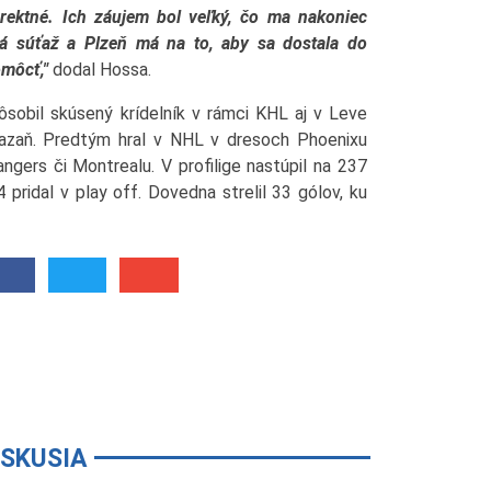
rektné. Ich záujem bol veľký, čo ma nakoniec
tná súťaž a Plzeň má na to, aby sa dostala do
omôcť,"
dodal Hossa.
obil skúsený krídelník v rámci KHL aj v Leve
azaň. Predtým hral v NHL v dresoch Phoenixu
ngers či Montrealu. V profilige nastúpil na 237
4 pridal v play off. Dovedna strelil 33 gólov, ku
ISKUSIA