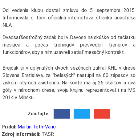
Od vedenia klubu dostal zmluvu do 5. septembra 2015.
Informovala o tom oficiálna internetová stránka účastníka
NLA.
Dvadsaťšesťročný zadák bol v Davose na skúške od začiatku
mesiaca a počas tréningov presvedčil trénerov a
funkcionárov, aby s ním uzavreli zatiaľ mesačný kontrakt.
Brejčák si v uplynulých dvoch sezónach zahral KHL v drese
Slovana Bratislava, za "belasých" nastúpil na 60 zápasov so
ziskom štyroch asistencií. Na konte má aj 25 štartov a dva
góly v národnom drese, svoju krajinu reprezentoval i na MS
2014 v Minsku.
Zdieľajte:
Pridal:
Martin Tóth-Vaňo
Zdroj informácií:
TASR