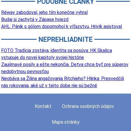
PODOBNÉ ČLÁNKY
Réway zabodoval, jeho tím konečne vyhral
Budaj si zachytá v Zápase hviezd
AHL: Pánik s gólom dopomohol k víťazstvu, Hrivík asistoval
NEPREHLIADNITE
FOTO Tradícia zostáva, identita sa posúva: HK Skalica
vstupuje do novej kapitoly svojej histórie
Zaujímavé posily a ešte nekončia. Detva chce byť pre súperov
nedobytnou pevnosťou
Neobáva sa Žilina angažovania Ritchieho? Hlinka: Presvedčili
nás rokovania, aké už v tejto dobe nie sú bežné
Kontakt
Ochrana osobných údajov
Mapa stránky