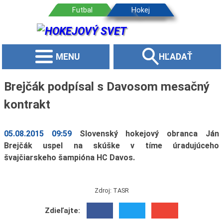
MENU
HĽADAŤ
Brejčák podpísal s Davosom mesačný
kontrakt
05.08.2015 09:59
Slovenský hokejový obranca Ján
Brejčák uspel na skúške v tíme úradujúceho
švajčiarskeho šampióna HC Davos.
Zdroj: TASR
Zdieľajte: