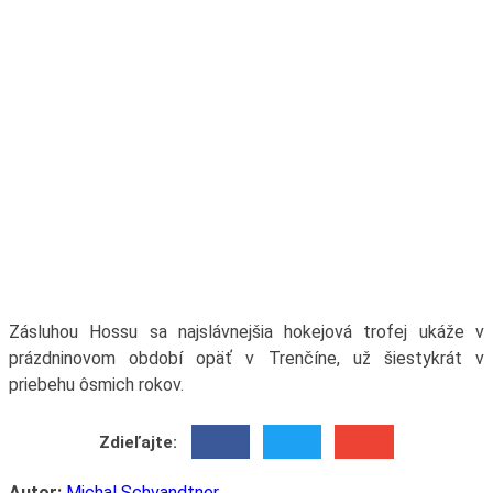
Zásluhou Hossu sa najslávnejšia hokejová trofej ukáže v
prázdninovom období opäť v Trenčíne, už šiestykrát v
priebehu ôsmich rokov.
Zdieľajte:
Autor:
Michal Schvandtner