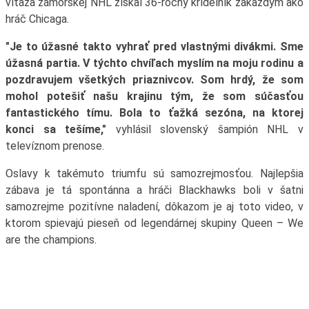
víťaza zámorskej NHL získal 36-ročný krídelník zakaždým ako
hráč Chicaga.
"Je to úžasné takto vyhrať pred vlastnými divákmi. Sme
úžasná partia. V týchto chvíľach myslím na moju rodinu a
pozdravujem všetkých priaznivcov. Som hrdý, že som
mohol potešiť našu krajinu tým, že som súčasťou
fantastického tímu. Bola to ťažká sezóna, na ktorej
konci sa tešíme,"
vyhlásil slovenský šampión NHL v
televíznom prenose.
Oslavy k takémuto triumfu sú samozrejmosťou. Najlepšia
zábava je tá spontánna a hráči Blackhawks boli v šatni
samozrejme pozitívne naladení, dôkazom je aj toto video, v
ktorom spievajú pieseň od legendárnej skupiny Queen – We
are the champions.