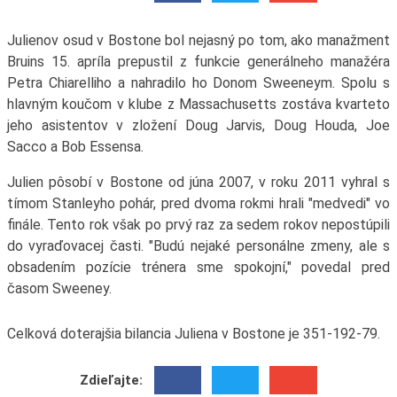
Julienov osud v Bostone bol nejasný po tom, ako manažment
Bruins 15. apríla prepustil z funkcie generálneho manažéra
Petra Chiarelliho a nahradilo ho Donom Sweeneym. Spolu s
hlavným koučom v klube z Massachusetts zostáva kvarteto
jeho asistentov v zložení Doug Jarvis, Doug Houda, Joe
Sacco a Bob Essensa.
Julien pôsobí v Bostone od júna 2007, v roku 2011 vyhral s
tímom Stanleyho pohár, pred dvoma rokmi hrali "medvedi" vo
finále. Tento rok však po prvý raz za sedem rokov nepostúpili
do vyraďovacej časti. "Budú nejaké personálne zmeny, ale s
obsadením pozície trénera sme spokojní," povedal pred
časom Sweeney.
Celková doterajšia bilancia Juliena v Bostone je 351-192-79.
Zdieľajte: