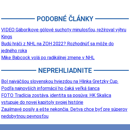
PODOBNÉ ČLÁNKY
VIDEO Gáboríkove gólové suchoty minulosťou, režíroval výhru
Kings
Budú hráči z NHL na ZOH 2022? Rozhodnúť sa môže do
jedného roka
Mike Babcock volá po radikálnej zmene v NHL
NEPREHLIADNITE
Bol najväčšou slovenskou hviezdou na Hlinka Gretzky Cup.
Podľa najnovších informácií ho čaká veľká šanca
FOTO Tradícia zostáva, identita sa posúva: HK Skalica
vstupuje do novej kapitoly svojej histórie
Zaujímavé posily a ešte nekončia. Detva chce byť pre súperov
nedobytnou pevnosťou