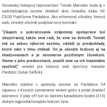
Slovenský hokejový reprezentant Tomáš Marcinko bude aj v
nadchádzajúcej sezóne obliekať dres českého klubu HC
ČSOB Pojišťovna Pardubice. Ako informoval oficiálny tímový
web, stredný útočník podpísal nový kontrakt.
"Záujem o pokračovanie vzájomnej spolupráce bol
obojstranný, takže sme radi, že sme sa dohodli. Tomáš
má za sebou výbornú sezónu, zdobili ju predpoklady,
ktoré nám v tímu chýbali. On je silovým hráčom aj na
vhadzovaniach a je nesmierne pozitívnym človekom.
Vieme o jeho prednostiach, snažili sme sa ich maximálne
využívať,"
uviedol pre klubový web športový manažér
Pardubíc Dušan Salfický.
Marcinko odohral v uplynulej sezóne za Pardubice 54
zápasov, v ktorých zaznamenal sedem gólov a pridal dvanásť
asistencií. V play off bol so šiestimi kanadskými bodmi (3+3)
druhým najproduktívnejším hráčom tímu.