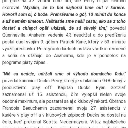
po góle na 3:3 zobral time out, ale Perry o pár sekúnd
skóroval.
"Myslím, že to bol najhorší time out v kariére.
Hovoril som si, ó bože. Prehrávame o gól, 10 minút do konca
a už nemám timeout. Našťastie sme našli cestu, ako sa z toho
dostať a chlapci opäť ukázali, že sú skvelý tím,"
povedal
Quenneville. Anaheim vedenie 4:3 neudržal a do predĺženia
poslal duel svojím 9. gólom Patrick Kane, ktorý v 53. minúte
využil presilovku. Po štyroch dueloch ostáva všetko otvorené
a séria sa sťahuje do Anaheimu, kde je v pondelok na
programe piaty zápas.
"Nič sa nedeje, udržali sme si výhodu domáceho ľadu,"
povedal kanonier Ducks Perry, ktorý je s bilanciou 9+8 druhý v
produktivite play off. Kapitán Ducks Ryan Getzlaf
zaznamenal už 15. asistenciu, čím vylepšil nielen svoje
osobné maximum, ale postaral sa aj o klubový rekord. Obranca
Francois Beauchemin zaznamenal svoju 27. asistenciu v
kariére v play off a v klubových zápisoch Ducks sa dostal na
čelo, keď prekonal Scotta Niedermayera. Víťaz najbližšieho