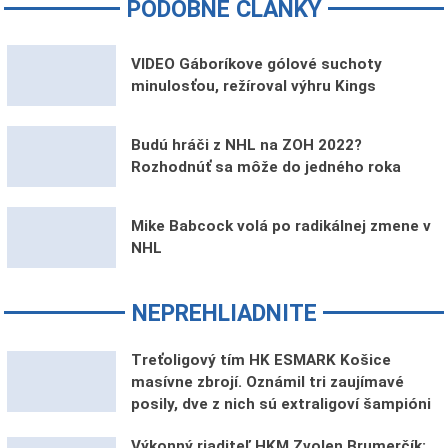
PODOBNÉ ČLÁNKY
VIDEO Gáboríkove gólové suchoty
minulosťou, režíroval výhru Kings
Budú hráči z NHL na ZOH 2022?
Rozhodnúť sa môže do jedného roka
Mike Babcock volá po radikálnej zmene v
NHL
NEPREHLIADNITE
Treťoligový tím HK ESMARK Košice
masívne zbrojí. Oznámil tri zaujímavé
posily, dve z nich sú extraligoví šampióni
Výkonný riaditeľ HKM Zvolen Brumerčík: