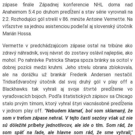
zápase finále Západnej konferencie NHL doma nad
Anaheimom 5:4 po druhom predĺžení a stav série vyrovnali na
2:2. Rozhodujúci gól strelil v 86. minúte Antoine Vermette. Na
víťazstve sa jednou asistenciou podieľal aj slovenský útočník
Marián Hossa.
Vermette v predchádzajúcom zápase ostal na tribúne ako
zdravý náhradník, svoj návrat do zostavy oslávil najlepšie, ako
mohol. Po nahrávke Patricka Sharpa spoza bránky sa ocitol v
dobrej pozícii medzi kruhmi. Jeho strelu obrana zblokovala,
ale na dorážku už brankár Frederik Andersen nestačil.
Tridsaťdvaročný útočník dal svoj druhý gól v play off a
Blackhawks tak vyhrali aj svoje štvrté predĺženie vo
vyraďovacích bojoch. Podľa štatistických zápisov sa Chicago
stalo prvým tímom, ktorý vyhral štyri viacnásobné predĺženia
v jednom play off.
"Nebudem klamať, bol som sklamaný, že
som v treťom zápase nehral. V tejto časti sezóny však už nie
sú dôležité príbehy jednotlivcov, ale ide o tím. Som rád, že
som späť na ľade, ale hlavne som rád, že sme vyhrali,"