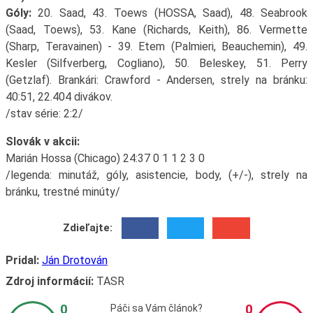
Góly:
20. Saad, 43. Toews (HOSSA, Saad), 48. Seabrook
(Saad, Toews), 53. Kane (Richards, Keith), 86. Vermette
(Sharp, Teravainen) - 39. Etem (Palmieri, Beauchemin), 49.
Kesler (Silfverberg, Cogliano), 50. Beleskey, 51. Perry
(Getzlaf). Brankári: Crawford - Andersen, strely na bránku:
40:51, 22.404 divákov.
/stav série: 2:2/
Slovák v akcii:
Marián Hossa (Chicago) 24:37 0 1 1 2 3 0
/legenda: minutáž, góly, asistencie, body, (+/-), strely na
bránku, trestné minúty/
Zdieľajte:
Pridal:
Ján Drotován
Zdroj informácií:
TASR