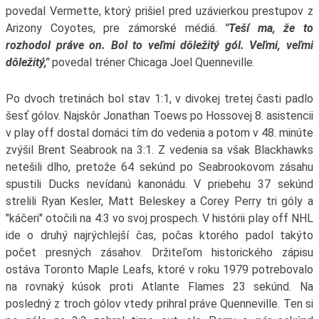
povedal Vermette, ktorý prišiel pred uzávierkou prestupov z
Arizony Coyotes, pre zámorské médiá.
"Teší ma, že to
rozhodol práve on. Bol to veľmi dôležitý gól. Veľmi, veľmi
dôležitý,"
povedal tréner Chicaga Joel Quenneville.
Po dvoch tretinách bol stav 1:1, v divokej tretej časti padlo
šesť gólov. Najskôr Jonathan Toews po Hossovej 8. asistencii
v play off dostal domáci tím do vedenia a potom v 48. minúte
zvýšil Brent Seabrook na 3:1. Z vedenia sa však Blackhawks
netešili dlho, pretože 64 sekúnd po Seabrookovom zásahu
spustili Ducks nevídanú kanonádu. V priebehu 37 sekúnd
strelili Ryan Kesler, Matt Beleskey a Corey Perry tri góly a
"káčeri" otočili na 4:3 vo svoj prospech. V histórii play off NHL
ide o druhý najrýchlejší čas, počas ktorého padol takýto
počet presných zásahov. Držiteľom historického zápisu
ostáva Toronto Maple Leafs, ktoré v roku 1979 potrebovalo
na rovnaký kúsok proti Atlante Flames 23 sekúnd. Na
posledný z troch gólov vtedy prihral práve Quenneville. Ten si