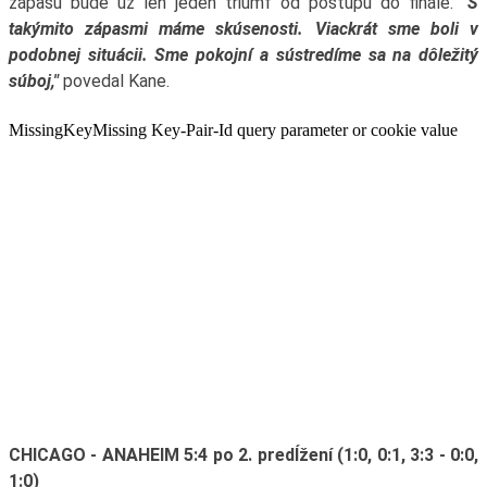
zápasu bude už len jeden triumf od postupu do finále.
"S
takýmito zápasmi máme skúsenosti. Viackrát sme boli v
podobnej situácii. Sme pokojní a sústredíme sa na dôležitý
súboj,"
povedal Kane.
CHICAGO - ANAHEIM 5:4 po 2. predĺžení (1:0, 0:1, 3:3 - 0:0,
1:0)