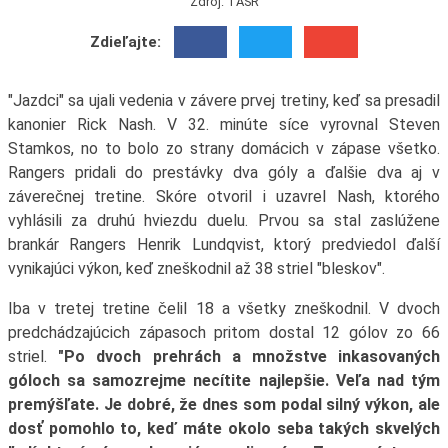
Zdroj: TASR
Zdieľajte:
"Jazdci" sa ujali vedenia v závere prvej tretiny, keď sa presadil
kanonier Rick Nash. V 32. minúte síce vyrovnal Steven
Stamkos, no to bolo zo strany domácich v zápase všetko.
Rangers pridali do prestávky dva góly a ďalšie dva aj v
záverečnej tretine. Skóre otvoril i uzavrel Nash, ktorého
vyhlásili za druhú hviezdu duelu. Prvou sa stal zaslúžene
brankár Rangers Henrik Lundqvist, ktorý predviedol ďalší
vynikajúci výkon, keď zneškodnil až 38 striel "bleskov".
Iba v tretej tretine čelil 18 a všetky zneškodnil. V dvoch
predchádzajúcich zápasoch pritom dostal 12 gólov zo 66
striel.
"Po dvoch prehrách a množstve inkasovaných
góloch sa samozrejme necítite najlepšie. Veľa nad tým
premýšľate. Je dobré, že dnes som podal silný výkon, ale
dosť pomohlo to, keď máte okolo seba takých skvelých