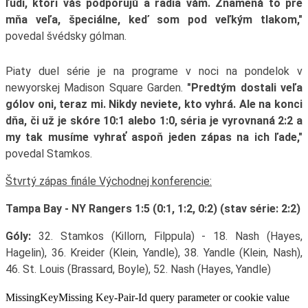
ľudí, ktorí vás podporujú a radia vám. Znamená to pre
mňa veľa, špeciálne, keď som pod veľkým tlakom,"
povedal švédsky gólman.
Piaty duel série je na programe v noci na pondelok v
newyorskej Madison Square Garden.
"Predtým dostali veľa
gólov oni, teraz mi. Nikdy neviete, kto vyhrá. Ale na konci
dňa, či už je skóre 10:1 alebo 1:0, séria je vyrovnaná 2:2 a
my tak musíme vyhrať aspoň jeden zápas na ich ľade,"
povedal Stamkos.
Štvrtý zápas finále Východnej konferencie:
Tampa Bay - NY Rangers 1:5 (0:1, 1:2, 0:2) (stav série: 2:2)
Góly:
32. Stamkos (Killorn, Filppula) - 18. Nash (Hayes,
Hagelin), 36. Kreider (Klein, Yandle), 38. Yandle (Klein, Nash),
46. St. Louis (Brassard, Boyle), 52. Nash (Hayes, Yandle)