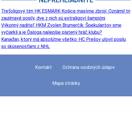
NEPREHLIADNITE
Treťoligový tím HK ESMARK Košice masívne zbrojí. Oznámil tri
zaujímavé posily, dve z nich sú extraligoví šampióni
Výkonný riaditeľ HKM Zvolen Brumerčík: Špekulantov sme
vyčiarkli a je Ďaloga najlepšie platený hráč klubu?
Kanaďan, ktorý má absolútne všetko: HC Prešov ulovil posilu
so skúsenosťami z NHL
Kontakt
Ochrana osobných údajov
Mapa stránky