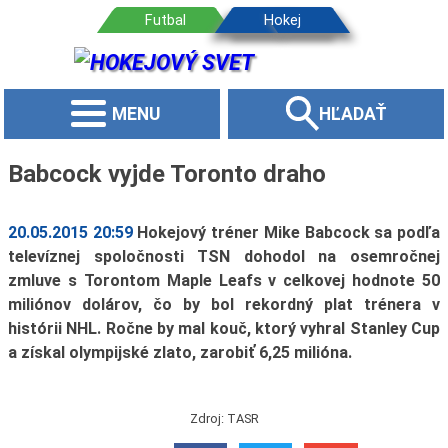
MENU
HĽADAŤ
Babcock vyjde Toronto draho
20.05.2015 20:59
Hokejový tréner Mike Babcock sa podľa
televíznej spoločnosti TSN dohodol na osemročnej
zmluve s Torontom Maple Leafs v celkovej hodnote 50
miliónov dolárov, čo by bol rekordný plat trénera v
histórii NHL. Ročne by mal kouč, ktorý vyhral Stanley Cup
a získal olympijské zlato, zarobiť 6,25 milióna.
Zdroj: TASR