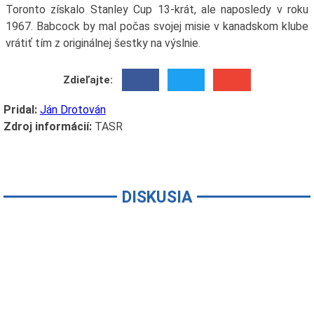
Toronto získalo Stanley Cup 13-krát, ale naposledy v roku
1967. Babcock by mal počas svojej misie v kanadskom klube
vrátiť tím z originálnej šestky na výslnie.
Zdieľajte:
Pridal:
Ján Drotován
Zdroj informácií:
TASR
DISKUSIA