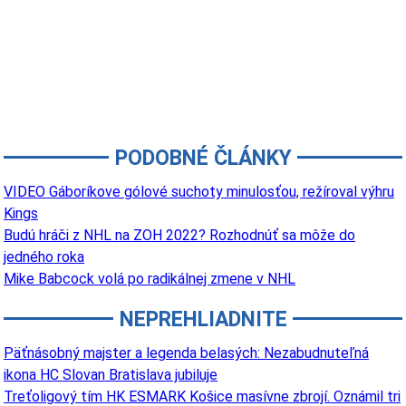
PODOBNÉ ČLÁNKY
VIDEO Gáboríkove gólové suchoty minulosťou, režíroval výhru
Kings
Budú hráči z NHL na ZOH 2022? Rozhodnúť sa môže do
jedného roka
Mike Babcock volá po radikálnej zmene v NHL
NEPREHLIADNITE
Päťnásobný majster a legenda belasých: Nezabudnuteľná
ikona HC Slovan Bratislava jubiluje
Treťoligový tím HK ESMARK Košice masívne zbrojí. Oznámil tri