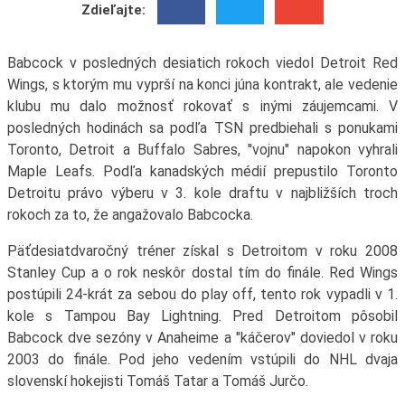
Zdieľajte:
Babcock v posledných desiatich rokoch viedol Detroit Red
Wings, s ktorým mu vyprší na konci júna kontrakt, ale vedenie
klubu mu dalo možnosť rokovať s inými záujemcami. V
posledných hodinách sa podľa TSN predbiehali s ponukami
Toronto, Detroit a Buffalo Sabres, "vojnu" napokon vyhrali
Maple Leafs. Podľa kanadských médií prepustilo Toronto
Detroitu právo výberu v 3. kole draftu v najbližších troch
rokoch za to, že angažovalo Babcocka.
Päťdesiatdvaročný tréner získal s Detroitom v roku 2008
Stanley Cup a o rok neskôr dostal tím do finále. Red Wings
postúpili 24-krát za sebou do play off, tento rok vypadli v 1.
kole s Tampou Bay Lightning. Pred Detroitom pôsobil
Babcock dve sezóny v Anaheime a "káčerov" doviedol v roku
2003 do finále. Pod jeho vedením vstúpili do NHL dvaja
slovenskí hokejisti Tomáš Tatar a Tomáš Jurčo.