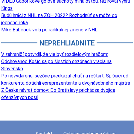
VIDEO Gáboríkove gólové suchoty minulosťou, režíroval výhru
Kings
Budú hráči z NHL na ZOH 2022? Rozhodnúť sa môže do
jedného roka
Mike Babcock volá po radikálnej zmene v NHL
NEPREHLIADNITE
V zahraničí potvrdil, že vie byť rozdielovým hráčom:
Odchovanec Košíc sa po šiestich sezónach vracia na
Slovensko
Po nevydarenej sezóne preukázal chuť na reštart: Spišiaci od
konkurenta dotiahli exreprezentanta a dvojnásobného majstra
Z Česka návrat domov: Do Bratislavy prichádza dvojica
ofenzívnych posíl
Kontakt
Ochrana osobných údajov