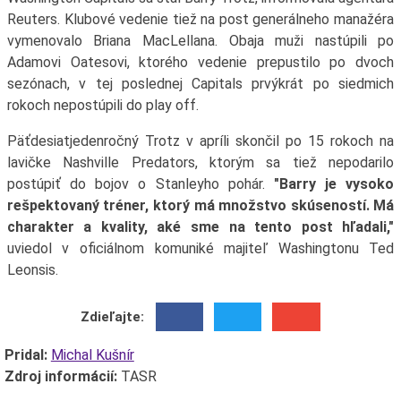
Reuters. Klubové vedenie tiež na post generálneho manažéra
vymenovalo Briana MacLellana. Obaja muži nastúpili po
Adamovi Oatesovi, ktorého vedenie prepustilo po dvoch
sezónach, v tej poslednej Capitals prvýkrát po siedmich
rokoch nepostúpili do play off.
Päťdesiatjedenročný Trotz v apríli skončil po 15 rokoch na
lavičke Nashville Predators, ktorým sa tiež nepodarilo
postúpiť do bojov o Stanleyho pohár.
"Barry je vysoko
rešpektovaný tréner, ktorý má množstvo skúseností. Má
charakter a kvality, aké sme na tento post hľadali,"
uviedol v oficiálnom komuniké majiteľ Washingtonu Ted
Leonsis.
Zdieľajte:
Pridal:
Michal Kušnír
Zdroj informácií:
TASR