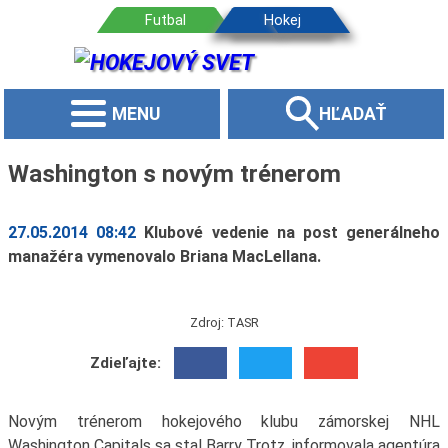
MENU
HĽADAŤ
Washington s novým trénerom
27.05.2014 08:42
Klubové vedenie na post generálneho
manažéra vymenovalo Briana MacLellana.
Zdroj: TASR
Zdieľajte:
Novým trénerom hokejového klubu zámorskej NHL
Washington Capitals sa stal Barry Trotz, informovala agentúra