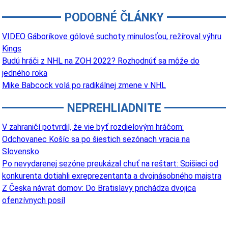
PODOBNÉ ČLÁNKY
VIDEO Gáboríkove gólové suchoty minulosťou, režíroval výhru
Kings
Budú hráči z NHL na ZOH 2022? Rozhodnúť sa môže do
jedného roka
Mike Babcock volá po radikálnej zmene v NHL
NEPREHLIADNITE
V zahraničí potvrdil, že vie byť rozdielovým hráčom:
Odchovanec Košíc sa po šiestich sezónach vracia na
Slovensko
Po nevydarenej sezóne preukázal chuť na reštart: Spišiaci od
konkurenta dotiahli exreprezentanta a dvojnásobného majstra
Z Česka návrat domov: Do Bratislavy prichádza dvojica
ofenzívnych posíl