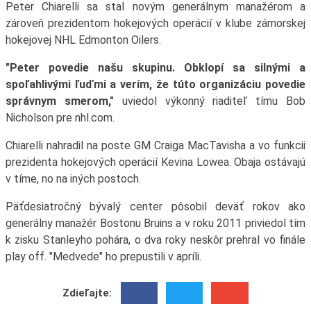
Peter Chiarelli sa stal novým generálnym manažérom a
zároveň prezidentom hokejových operácií v klube zámorskej
hokejovej NHL Edmonton Oilers.
"Peter povedie našu skupinu. Obklopí sa silnými a
spoľahlivými ľuďmi a verím, že túto organizáciu povedie
správnym smerom,"
uviedol výkonný riaditeľ tímu Bob
Nicholson pre nhl.com.
Chiarelli nahradil na poste GM Craiga MacTavisha a vo funkcii
prezidenta hokejových operácií Kevina Lowea. Obaja ostávajú
v tíme, no na iných postoch.
Päťdesiatročný bývalý center pôsobil deväť rokov ako
generálny manažér Bostonu Bruins a v roku 2011 priviedol tím
k zisku Stanleyho pohára, o dva roky neskôr prehral vo finále
play off. "Medvede" ho prepustili v apríli.
Zdieľajte: