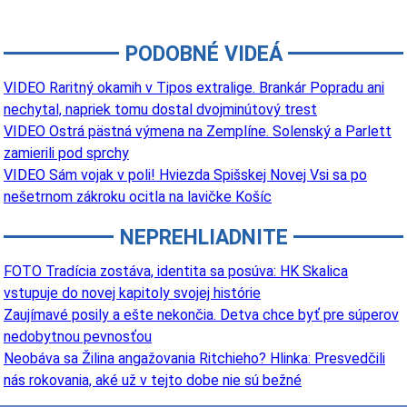
PODOBNÉ VIDEÁ
VIDEO Raritný okamih v Tipos extralige. Brankár Popradu ani
nechytal, napriek tomu dostal dvojminútový trest
VIDEO Ostrá pästná výmena na Zemplíne. Solenský a Parlett
zamierili pod sprchy
VIDEO Sám vojak v poli! Hviezda Spišskej Novej Vsi sa po
nešetrnom zákroku ocitla na lavičke Košíc
NEPREHLIADNITE
FOTO Tradícia zostáva, identita sa posúva: HK Skalica
vstupuje do novej kapitoly svojej histórie
Zaujímavé posily a ešte nekončia. Detva chce byť pre súperov
nedobytnou pevnosťou
Neobáva sa Žilina angažovania Ritchieho? Hlinka: Presvedčili
nás rokovania, aké už v tejto dobe nie sú bežné