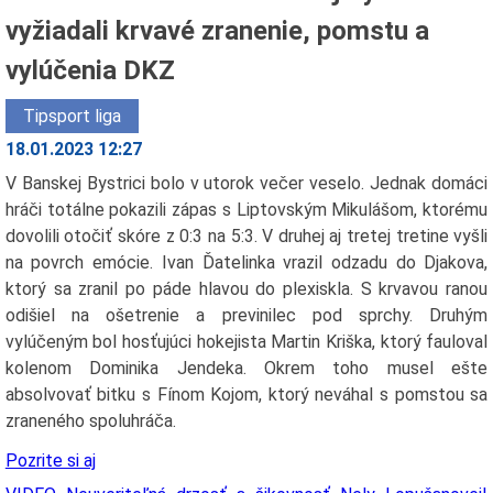
vyžiadali krvavé zranenie, pomstu a
vylúčenia DKZ
Tipsport liga
18.01.2023 12:27
V Banskej Bystrici bolo v utorok večer veselo. Jednak domáci
hráči totálne pokazili zápas s Liptovským Mikulášom, ktorému
dovolili otočiť skóre z 0:3 na 5:3. V druhej aj tretej tretine vyšli
na povrch emócie. Ivan Ďatelinka vrazil odzadu do Djakova,
ktorý sa zranil po páde hlavou do plexiskla. S krvavou ranou
odišiel na ošetrenie a previnilec pod sprchy. Druhým
vylúčeným bol hosťujúci hokejista Martin Kriška, ktorý fauloval
kolenom Dominika Jendeka. Okrem toho musel ešte
absolvovať bitku s Fínom Kojom, ktorý neváhal s pomstou sa
zraneného spoluhráča.
Pozrite si aj