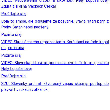
VIDEO Neuveriteľná drzosť a šikovnosť Nely Lopušanovej!
Zgustla si aj na hráčkach Česka!
Prečítajte si aj
Bola to smola, ale ďakujeme za pozvanie, vravia "starí páni" z
Prahy. Šatan nebol nadšený
Pozrite si aj
VIDEO Skrat českého reprezentanta: Korčuľami na ľade kopal
do protihráča
Pozrite si aj
VIDEO Slovenka, ktorá si podmanila svet: Toto je genialita
Nely Lopušanovej
Prečítajte si aj
SZU: Slovenky prehrali záverečný zápas skupiny, postup do
play-off v rukách velikánok