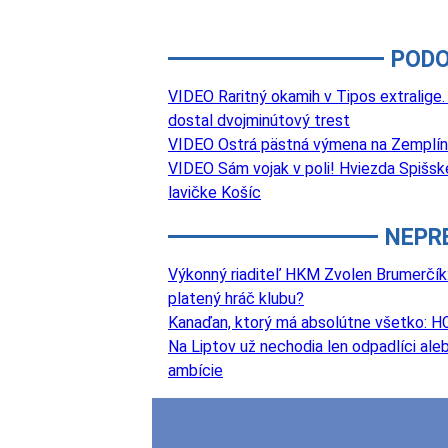
PODO
VIDEO Raritný okamih v Tipos extralige.
dostal dvojminútový trest
VIDEO Ostrá pästná výmena na Zemplíne.
VIDEO Sám vojak v poli! Hviezda Spišske
lavičke Košíc
NEPR
Výkonný riaditeľ HKM Zvolen Brumerčík: 
platený hráč klubu?
Kanaďan, ktorý má absolútne všetko: HC
Na Liptov už nechodia len odpadlíci aleb
ambície