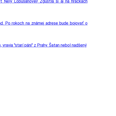
ť Nely Lopušanovej! Zgustla si aj na hráčkach
ad. Po rokoch na známej adrese bude bojovať o
 vravia "starí páni" z Prahy. Šatan nebol nadšený