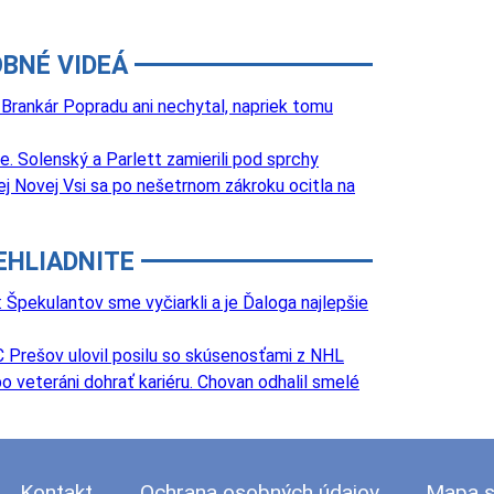
BNÉ VIDEÁ
 Brankár Popradu ani nechytal, napriek tomu
 Solenský a Parlett zamierili pod sprchy
j Novej Vsi sa po nešetrnom zákroku ocitla na
EHLIADNITE
Špekulantov sme vyčiarkli a je Ďaloga najlepšie
 Prešov ulovil posilu so skúsenosťami z NHL
o veteráni dohrať kariéru. Chovan odhalil smelé
Kontakt
Ochrana osobných údajov
Mapa s