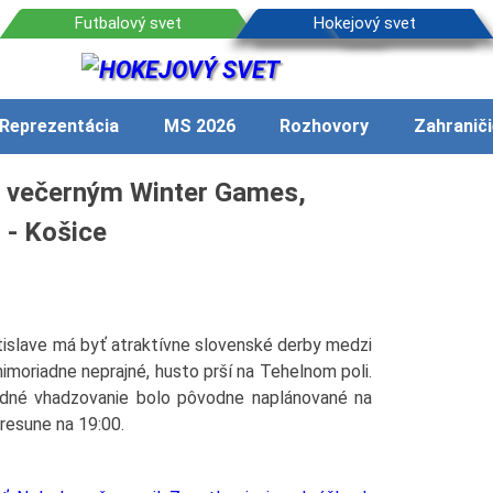
Reprezentácia
MS 2026
Rozhovory
Zahraniči
 večerným Winter Games,
 - Košice
islave má byť atraktívne slovenské derby medzi
imoriadne neprajné, husto prší na Tehelnom poli.
odné vhadzovanie bolo pôvodne naplánované na
presune na 19:00.