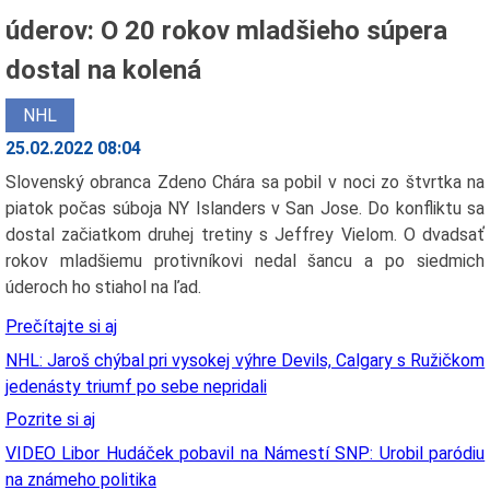
úderov: O 20 rokov mladšieho súpera
dostal na kolená
NHL
25.02.2022 08:04
Slovenský obranca Zdeno Chára sa pobil v noci zo štvrtka na
piatok počas súboja NY Islanders v San Jose. Do konfliktu sa
dostal začiatkom druhej tretiny s Jeffrey Vielom. O dvadsať
rokov mladšiemu protivníkovi nedal šancu a po siedmich
úderoch ho stiahol na ľad.
Prečítajte si aj
NHL: Jaroš chýbal pri vysokej výhre Devils, Calgary s Ružičkom
jedenásty triumf po sebe nepridali
Pozrite si aj
VIDEO Libor Hudáček pobavil na Námestí SNP: Urobil paródiu
na známeho politika