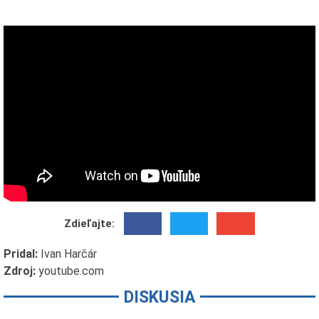
Zdieľajte:
Pridal:
Ivan Harčár
Zdroj:
youtube.com
DISKUSIA