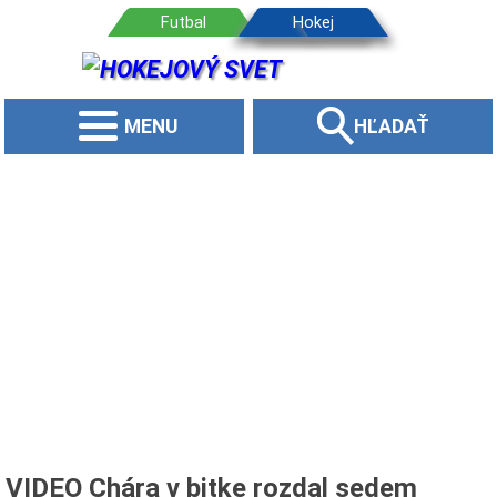
MENU
HĽADAŤ
VIDEO Chára v bitke rozdal sedem