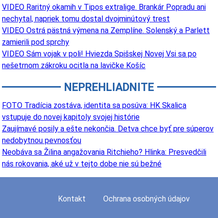
VIDEO Raritný okamih v Tipos extralige. Brankár Popradu ani
nechytal, napriek tomu dostal dvojminútový trest
VIDEO Ostrá pästná výmena na Zemplíne. Solenský a Parlett
zamierili pod sprchy
VIDEO Sám vojak v poli! Hviezda Spišskej Novej Vsi sa po
nešetrnom zákroku ocitla na lavičke Košíc
NEPREHLIADNITE
FOTO Tradícia zostáva, identita sa posúva: HK Skalica
vstupuje do novej kapitoly svojej histórie
Zaujímavé posily a ešte nekončia. Detva chce byť pre súperov
nedobytnou pevnosťou
Neobáva sa Žilina angažovania Ritchieho? Hlinka: Presvedčili
nás rokovania, aké už v tejto dobe nie sú bežné
Kontakt
Ochrana osobných údajov