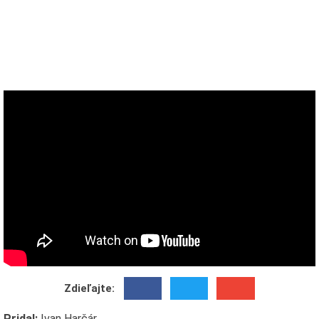
Zdieľajte:
Pridal:
Ivan Harčár