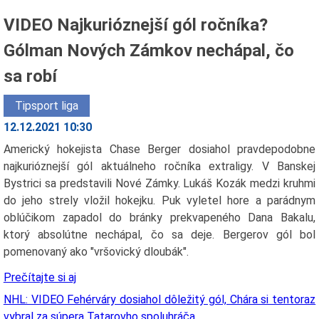
VIDEO Najkurióznejší gól ročníka?
Gólman Nových Zámkov nechápal, čo
sa robí
Tipsport liga
12.12.2021 10:30
Americký hokejista Chase Berger dosiahol pravdepodobne
najkurióznejší gól aktuálneho ročníka extraligy. V Banskej
Bystrici sa predstavili Nové Zámky. Lukáš Kozák medzi kruhmi
do jeho strely vložil hokejku. Puk vyletel hore a parádnym
oblúčikom zapadol do bránky prekvapeného Dana Bakalu,
ktorý absolútne nechápal, čo sa deje. Bergerov gól bol
pomenovaný ako "vršovický dloubák".
Prečítajte si aj
NHL: VIDEO Fehérváry dosiahol dôležitý gól, Chára si tentoraz
vybral za súpera Tatarovho spoluhráča