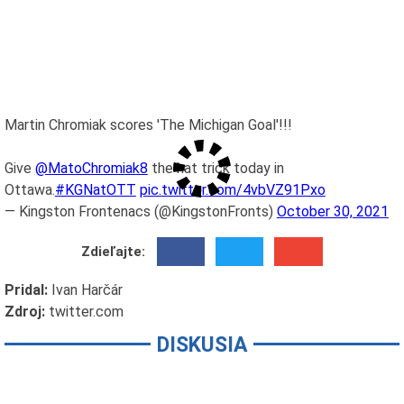
Martin Chromiak scores 'The Michigan Goal'!!!
Give
@MatoChromiak8
the hat trick today in
Ottawa.
#KGNatOTT
pic.twitter.com/4vbVZ91Pxo
— Kingston Frontenacs (@KingstonFronts)
October 30, 2021
Zdieľajte:
Pridal:
Ivan Harčár
Zdroj:
twitter.com
DISKUSIA