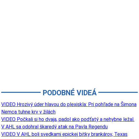
PODOBNÉ VIDEÁ
VIDEO Hrozivý úder hlavou do plexiskla: Pri pohľade na Šimona
Nemca tuhne krv v žilách
VIDEO Počkali si ho dvaja, padol ako podťatý a nehybne ležal.
V AHL sa odohral škaredý atak na Pavla Regendu
VIDEO V AHL boli svedkami epickej bitky brankárov, Texas