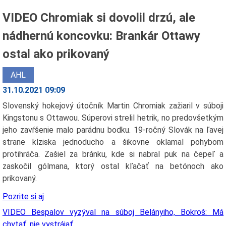
VIDEO Chromiak si dovolil drzú, ale
nádhernú koncovku: Brankár Ottawy
ostal ako prikovaný
AHL
31.10.2021 09:09
Slovenský hokejový útočník Martin Chromiak zažiaril v súboji
Kingstonu s Ottawou. Súperovi strelil hetrik, no predovšetkým
jeho zavŕšenie malo parádnu bodku. 19-ročný Slovák na ľavej
strane klziska jednoducho a šikovne oklamal pohybom
protihráča. Zašiel za bránku, kde si nabral puk na čepeľ a
zaskočil gólmana, ktorý ostal kľačať na betónoch ako
prikovaný.
Pozrite si aj
VIDEO Bespalov vyzýval na súboj Belányiho, Bokroš: Má
chytať, nie vystrájať