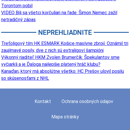
Torontom pobil
VIDEO Bili sa všetci korčuliari na ľade. Šimon Nemec zažil
netradičný zápas
NEPREHLIADNITE
Treťoligový tím HK ESMARK Košice masívne zbrojí. Oznámil tri
zaujímavé posily, dve z nich sú extraligoví šampióni
Výkonný riaditeľ HKM Zvolen Brumerčík: Špekulantov sme
vyčiarkli a je Ďaloga najlepšie platený hráč klubu?
Kanaďan, ktorý má absolútne všetko: HC Prešov ulovil posilu
so skúsenosťami z NHL
Kontakt
Ochrana osobných údajov
Mapa stránky