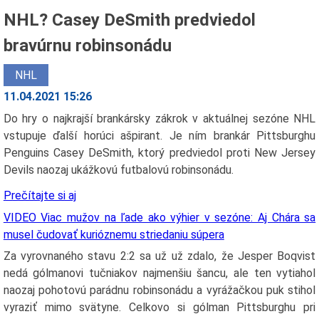
NHL? Casey DeSmith predviedol
bravúrnu robinsonádu
NHL
11.04.2021 15:26
Do hry o najkrajší brankársky zákrok v aktuálnej sezóne NHL
vstupuje ďalší horúci ašpirant. Je ním brankár Pittsburghu
Penguins Casey DeSmith, ktorý predviedol proti New Jersey
Devils naozaj ukážkovú futbalovú robinsonádu.
Prečítajte si aj
VIDEO Viac mužov na ľade ako výhier v sezóne: Aj Chára sa
musel čudovať kurióznemu striedaniu súpera
Za vyrovnaného stavu 2:2 sa už už zdalo, že Jesper Boqvist
nedá gólmanovi tučniakov najmenšiu šancu, ale ten vytiahol
naozaj pohotovú parádnu robinsonádu a vyrážačkou puk stihol
vyraziť mimo svätyne. Celkovo si gólman Pittsburghu pri