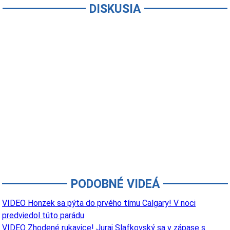
DISKUSIA
PODOBNÉ VIDEÁ
VIDEO Honzek sa pýta do prvého tímu Calgary! V noci
predviedol túto parádu
VIDEO Zhodené rukavice! Juraj Slafkovský sa v zápase s