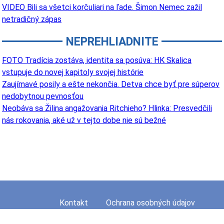
VIDEO Bili sa všetci korčuliari na ľade. Šimon Nemec zažil
netradičný zápas
NEPREHLIADNITE
FOTO Tradícia zostáva, identita sa posúva: HK Skalica
vstupuje do novej kapitoly svojej histórie
Zaujímavé posily a ešte nekončia. Detva chce byť pre súperov
nedobytnou pevnosťou
Neobáva sa Žilina angažovania Ritchieho? Hlinka: Presvedčili
nás rokovania, aké už v tejto dobe nie sú bežné
Kontakt
Ochrana osobných údajov