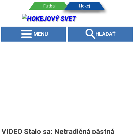
MENU
HĽADAŤ
VIDEO Stalo sa: Netradičná pästná