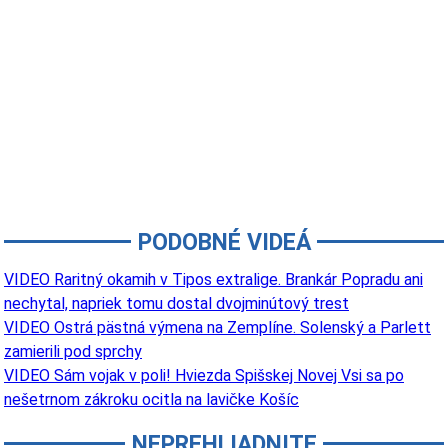
PODOBNÉ VIDEÁ
VIDEO Raritný okamih v Tipos extralige. Brankár Popradu ani
nechytal, napriek tomu dostal dvojminútový trest
VIDEO Ostrá pästná výmena na Zemplíne. Solenský a Parlett
zamierili pod sprchy
VIDEO Sám vojak v poli! Hviezda Spišskej Novej Vsi sa po
nešetrnom zákroku ocitla na lavičke Košíc
NEPREHLIADNITE