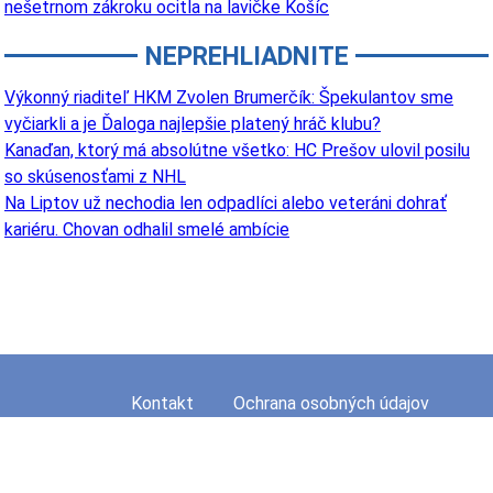
nešetrnom zákroku ocitla na lavičke Košíc
NEPREHLIADNITE
Výkonný riaditeľ HKM Zvolen Brumerčík: Špekulantov sme
vyčiarkli a je Ďaloga najlepšie platený hráč klubu?
Kanaďan, ktorý má absolútne všetko: HC Prešov ulovil posilu
so skúsenosťami z NHL
Na Liptov už nechodia len odpadlíci alebo veteráni dohrať
kariéru. Chovan odhalil smelé ambície
Kontakt
Ochrana osobných údajov
Mapa stránky