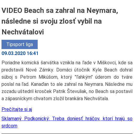
VIDEO Beach sa zahral na Neymara,
následne si svoju zlosť vybil na
Nechvátalovi
Tipsport liga
09.03.2020 16:41
Poriadne komická šarvátka vznikla na ľade v Miškovci, kde sa
predstavili Nové Zámky. Domáci útočník Kyle Beach dohral
súboj s Petrom Mikúšom, ktorý "ľahkým" úderom do tváre
poslal na ľad. Kanaďan to ale zahral na Neymara. Následne mu
zozadu uštedril krosček Patrik Števuliak, no Beach sa postavil
a zápasníckym chvatom zložil brankára Nechvátala.
Prečítajte si aj
Sklamaný Podkonický: Treba doniesť hráčov, ktorí hrajú so
srdcom