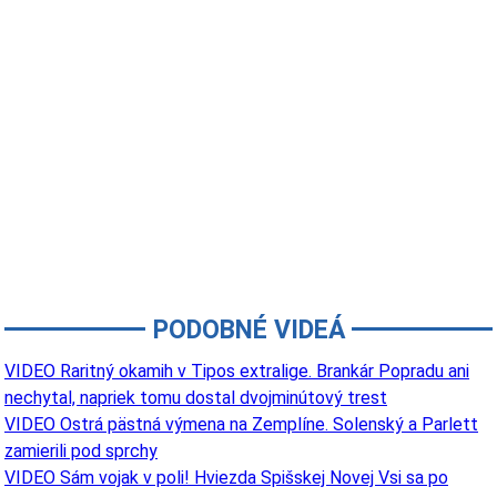
PODOBNÉ VIDEÁ
VIDEO Raritný okamih v Tipos extralige. Brankár Popradu ani
nechytal, napriek tomu dostal dvojminútový trest
VIDEO Ostrá pästná výmena na Zemplíne. Solenský a Parlett
zamierili pod sprchy
VIDEO Sám vojak v poli! Hviezda Spišskej Novej Vsi sa po