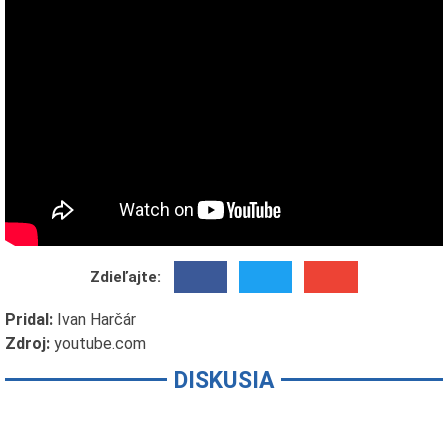
Zdieľajte:
Pridal:
Ivan Harčár
Zdroj:
youtube.com
DISKUSIA