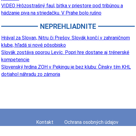
VIDEO Hrôzostrašný faul, bitka v priestore pod tribúnou a
hádzanie piva na striedačku. V Prahe bolo rušno
NEPREHLIADNITE
Hrával za Slovan, Nitru či Prešov. Slovák končí v zahraničnom
klube, hľadá si nové pôsobisko
Slovák zostáva oporou Levíc. Popri hre dostane aj trénerské
kompetencie
Slovenský hrdina ZOH v Pekingu je bez klubu: Čínsky tím KHL
dotiahol náhradu zo zámoria
Kontakt
Ochrana osobných údajov