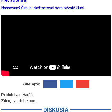
Prečítajte si aj
Nahnevaný Šimun: Naštartoval som bývalý klub!
Zdieľajte:
Pridal:
Ivan Harčár
Zdroj:
youtube.com
DISKUSIA