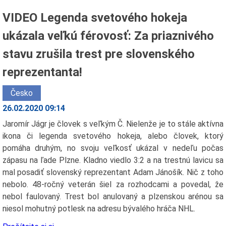
VIDEO Legenda svetového hokeja
ukázala veľkú férovosť: Za priaznivého
stavu zrušila trest pre slovenského
reprezentanta!
Česko
26.02.2020 09:14
Jaromír Jágr je človek s veľkým Č. Nielenže je to stále aktívna
ikona či legenda svetového hokeja, alebo človek, ktorý
pomáha druhým, no svoju veľkosť ukázal v nedeľu počas
zápasu na ľade Plzne. Kladno viedlo 3:2 a na trestnú lavicu sa
mal posadiť slovenský reprezentant Adam Jánošík. Nič z toho
nebolo. 48-ročný veterán šiel za rozhodcami a povedal, že
nebol faulovaný. Trest bol anulovaný a plzenskou arénou sa
niesol mohutný potlesk na adresu bývalého hráča NHL.