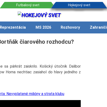
Reprezentácia
MS 2026
Rozhovory
Zahraniči
 Bortňák čiarového rozhodcu?
e sa párkrát zaiskrilo. Košický útočník Dalibor
ow Horna nechtiac zasiahol do hlavy jedného z
a: Nevyplatené milióny a strata klubu