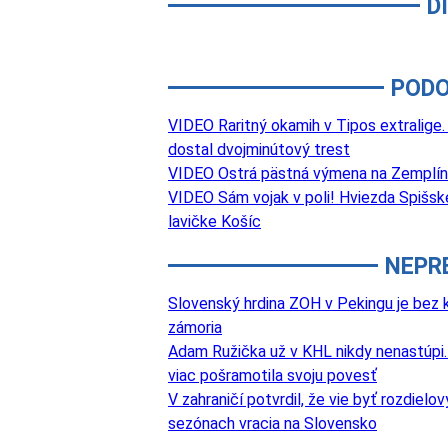
D
PODO
VIDEO Raritný okamih v Tipos extralige.
dostal dvojminútový trest
VIDEO Ostrá pästná výmena na Zemplíne.
VIDEO Sám vojak v poli! Hviezda Spišske
lavičke Košíc
NEPR
Slovenský hrdina ZOH v Pekingu je bez k
zámoria
Adam Ružička už v KHL nikdy nenastúpi. 
viac pošramotila svoju povesť
V zahraničí potvrdil, že vie byť rozdie
sezónach vracia na Slovensko