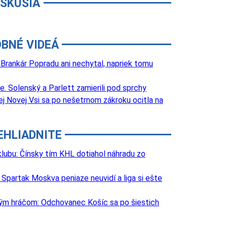
ISKUSIA
BNÉ VIDEÁ
 Brankár Popradu ani nechytal, napriek tomu
 Solenský a Parlett zamierili pod sprchy
j Novej Vsi sa po nešetrnom zákroku ocitla na
EHLIADNITE
lubu: Čínsky tím KHL dotiahol náhradu zo
Spartak Moskva peniaze neuvidí a liga si ešte
lovým hráčom: Odchovanec Košíc sa po šiestich