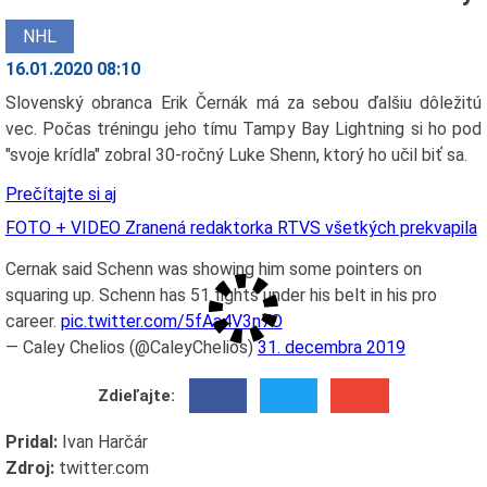
NHL
16.01.2020 08:10
Slovenský obranca Erik Černák má za sebou ďalšiu dôležitú
vec. Počas tréningu jeho tímu Tampy Bay Lightning si ho pod
"svoje krídla" zobral 30-ročný Luke Shenn, ktorý ho učil biť sa.
Prečítajte si aj
FOTO + VIDEO Zranená redaktorka RTVS všetkých prekvapila
Cernak said Schenn was showing him some pointers on
squaring up. Schenn has 51 fights under his belt in his pro
career.
pic.twitter.com/5fAa4V3n7O
— Caley Chelios (@CaleyChelios)
31. decembra 2019
Zdieľajte:
Pridal:
Ivan Harčár
Zdroj:
twitter.com