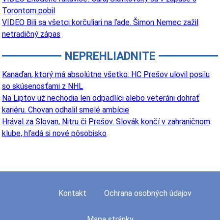
Torontom pobil
VIDEO Bili sa všetci korčuliari na ľade. Šimon Nemec zažil
netradičný zápas
NEPREHLIADNITE
Kanaďan, ktorý má absolútne všetko: HC Prešov ulovil posilu
so skúsenosťami z NHL
Na Liptov už nechodia len odpadlíci alebo veteráni dohrať
kariéru. Chovan odhalil smelé ambície
Hrával za Slovan, Nitru či Prešov. Slovák končí v zahraničnom
klube, hľadá si nové pôsobisko
Kontakt
Ochrana osobných údajov
Mapa stránky