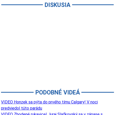
DISKUSIA
PODOBNÉ VIDEÁ
VIDEO Honzek sa pýta do prvého tímu Calgary! V noci
predviedol túto parádu
VIDEO Zhodené rukavice! Juraj Slafkovský sa v zápase s