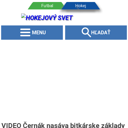
MENU
HĽADAŤ
VIDEO Černák nasáva bitkárske základy