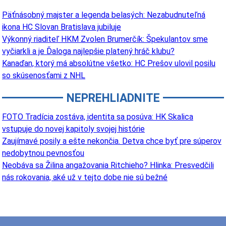
Päťnásobný majster a legenda belasých: Nezabudnuteľná
ikona HC Slovan Bratislava jubiluje
Výkonný riaditeľ HKM Zvolen Brumerčík: Špekulantov sme
vyčiarkli a je Ďaloga najlepšie platený hráč klubu?
Kanaďan, ktorý má absolútne všetko: HC Prešov ulovil posilu
so skúsenosťami z NHL
NEPREHLIADNITE
FOTO Tradícia zostáva, identita sa posúva: HK Skalica
vstupuje do novej kapitoly svojej histórie
Zaujímavé posily a ešte nekončia. Detva chce byť pre súperov
nedobytnou pevnosťou
Neobáva sa Žilina angažovania Ritchieho? Hlinka: Presvedčili
nás rokovania, aké už v tejto dobe nie sú bežné