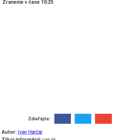
Zranenie v čase 10:25
Zdieľajte:
Autor:
Ivan Harčár
Zdroj informácií:
cas.sk