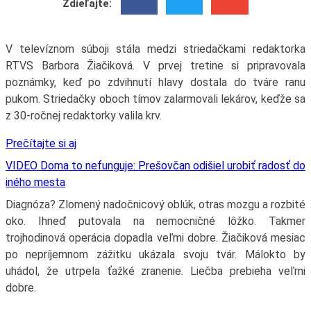
Zdieľajte:
V televíznom súboji stála medzi striedačkami redaktorka
RTVS Barbora Žiačiková. V prvej tretine si pripravovala
poznámky, keď po zdvihnutí hlavy dostala do tváre ranu
pukom. Striedačky oboch tímov zalarmovali lekárov, keďže sa
z 30-ročnej redaktorky valila krv.
Prečítajte si aj
VIDEO Doma to nefunguje: Prešovčan odišiel urobiť radosť do
iného mesta
Diagnóza? Zlomený nadočnicový oblúk, otras mozgu a rozbité
oko. Ihneď putovala na nemocničné lôžko. Takmer
trojhodinová operácia dopadla veľmi dobre. Žiačiková mesiac
po nepríjemnom zážitku ukázala svoju tvár. Málokto by
uhádol, že utrpela ťažké zranenie. Liečba prebieha veľmi
dobre.