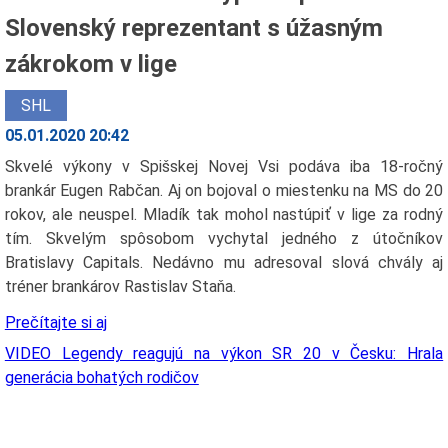
Slovenský reprezentant s úžasným
zákrokom v lige
SHL
05.01.2020 20:42
Skvelé výkony v Spišskej Novej Vsi podáva iba 18-ročný
brankár Eugen Rabčan. Aj on bojoval o miestenku na MS do 20
rokov, ale neuspel. Mladík tak mohol nastúpiť v lige za rodný
tím. Skvelým spôsobom vychytal jedného z útočníkov
Bratislavy Capitals. Nedávno mu adresoval slová chvály aj
tréner brankárov Rastislav Staňa.
Prečítajte si aj
VIDEO Legendy reagujú na výkon SR 20 v Česku: Hrala
generácia bohatých rodičov