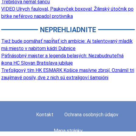
Trebišova nemal šancu
VIDEO Ulrych fauloval, Paukovček boxoval: Žilinský útočník po
bitke neférovo napadol protivníka
NEPREHLIADNITE
Tiež bude pomáhať napĺňať ich ambície: Aj talentovaný mladík
má miesto v nabitom kádri Dubnice
Päťnásobný majster a legenda belasých: Nezabudnuteľná
ikona HC Slovan Bratislava jubiluje
Treťoligový tím HK ESMARK Košice masívne zbrojí. Oznámil tri
zaujímavé posily, dve z nich sú extraligoví šampióni
Kontakt
Ochrana osobných údajov
Mapa stránky