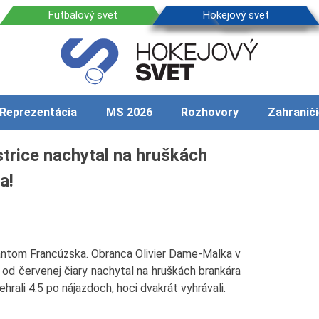
Reprezentácia
MS 2026
Rozhovory
Zahraniči
trice nachytal na hruškách
a!
ntantom Francúzska. Obranca Olivier Dame-Malka v
d červenej čiary nachytal na hruškách brankára
rali 4:5 po nájazdoch, hoci dvakrát vyhrávali.