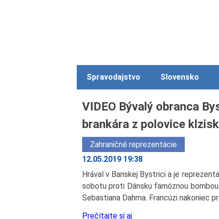
Spravodajstvo
Slovensko
VIDEO Bývalý obranca Bys
brankára z polovice klzisk
Zahraničné reprezentácie
12.05.2019 19:38
Hrával v Banskej Bystrici a je repreze
sobotu proti Dánsku famóznou bombou o
Sebastiana Dahma. Francúzi nakoniec preh
Prečítajte si aj