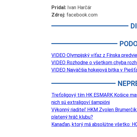
Pridal:
Ivan Harčár
Zdroj:
facebook.com
D
PODO
VIDEO Olympijský víťaz z Fínska predvie
VIDEO Rozhodne o všetkom chyba rozho
VIDEO Najväčšia hokejová bitka v Piešť
NEPR
Treťoligový tím HK ESMARK Košice masívn
nich sú extraligoví šampióni
Výkonný riaditeľ HKM Zvolen Brumerčík: 
platený hráč klubu?
Kanaďan, ktorý má absolútne všetko: HC