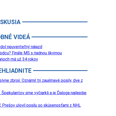
ISKUSIA
BNÉ VIDEÁ
dol neuveriteľný nájazd
dcu? Finále MS s riadnou škvrnou
anoch má už 34 rokov
EHLIADNITE
e zbrojí. Oznámil tri zaujímavé posily, dve z
Špekulantov sme vyčiarkli a je Ďaloga najlepšie
 Prešov ulovil posilu so skúsenosťami z NHL