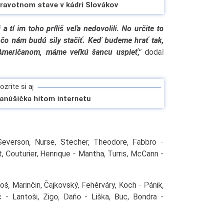
dravotnom stave v kádri Slovákov
 tí im toho príliš veľa nedovolili. No určite to
čo nám budú sily stačiť. Keď budeme hrať tak,
Američanom, máme veľkú šancu uspieť,"
dodal
zrite si aj
anúšička hitom internetu
everson, Nurse, Stecher, Theodore, Fabbro -
, Couturier, Henrique - Mantha, Turris, McCann -
oš, Marinčin, Čajkovský, Fehérváry, Koch - Pánik,
č - Lantoši, Zigo, Daňo - Liška, Buc, Bondra -