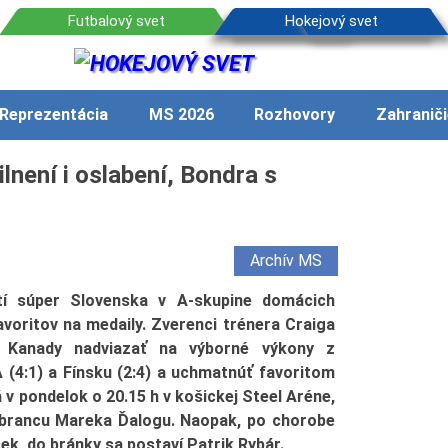
Reprezentácia
MS 2026
Rozhovory
Zahraniči
není i oslabení, Bondra s
Archív MS
tí súper Slovenska v A-skupine domácich
avoritov na medaily. Zverenci trénera Craiga
 Kanady nadviazať na výborné výkony z
 (4:1) a Fínsku (2:4) a uchmatnúť favoritom
á v pondelok o 20.15 h v košickej Steel Aréne,
brancu Mareka Ďalogu. Naopak, po chorobe
ček, do bránky sa postaví Patrik Rybár.