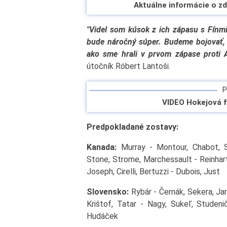
Aktuálne informácie o z
"Videl som kúsok z ich zápasu s Fínmi a
bude náročný súper. Budeme bojovať, 
ako sme hrali v prvom zápase proti 
útočník Róbert Lantoši.
Po
VIDEO Hokejová f
Predpokladané zostavy:
Kanada:
Murray - Montour, Chabot, S
Stone, Strome, Marchessault - Reinhart
Joseph, Cirelli, Bertuzzi - Dubois, Just
Slovensko:
Rybár - Černák, Sekera, Jar
Krištof, Tatar - Nagy, Sukeľ, Studeni
Hudáček