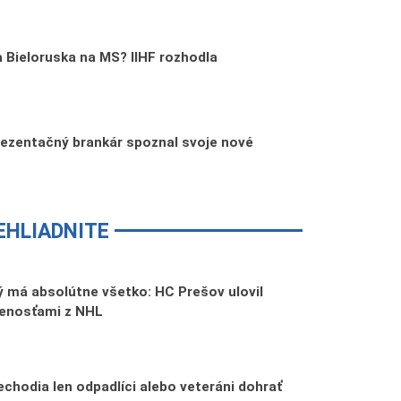
 Bieloruska na MS? IIHF rozhodla
rezentačný brankár spoznal svoje nové
EHLIADNITE
 má absolútne všetko: HC Prešov ulovil
senosťami z NHL
echodia len odpadlíci alebo veteráni dohrať