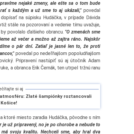
pravíme nejaké zmeny, ale ešte sa o tom bude
rať s každým a už sme to aj ukázali,"
povedal
 dopísať na súpisku Hudáčka, v prípade Dávida
otiž stále na pozorovaní a vedenie tímu uvažuje,
 by povolalo ďalšieho obrancu.
"O zmenách sme
ovieme až večer a možno až zajtra ráno. Najskôr
me o pár dní. Zatiaľ je jasné len to, že proti
ancov,"
povedal po nedeľňajšom popoludňajšom
ovický. Pripravení nastúpiť sú aj útočník Adam
uke, a obranca Erik Černák, ten utrpel tržnú ranu
čítajte si aj
 atmosféru: Zlaté šampiónky roztancovali
Košice!
, na ktoré miesto zaradia Hudáčka, pôvodne s ním
r je už pripravený, no je po chorobe a nebude to
 má svoju kvalitu. Nechceli sme, aby hral dva