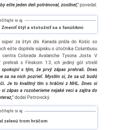
by ešte jeden deň potrénoval, zosilnel,"
povedal.
čítajte si aj
 Zmeniť štýl a stotožniť sa s fanúšikmi
súper za štyri dni. Kanada prišla do Košíc so
ch ešte doplnila súpisku o útočníka Columbusu
a centra Colorada Avalanche Tysona Josta. V
prehrali s Fínskom 1:3, ich jediný gól strelil
ú spokojní s tým, že prvý zápas prehrali. Dnes
e sa na nich pozrieť. Myslím si, že sa už budú
ráči. Je to kvalitný tím s hráčmi z NHL. Dnes si
si zápas a rozoberieme nejaké veci a zajtra do
teraz,"
dodal Petrovický.
čítajte si aj
al zelenú trom hráčom