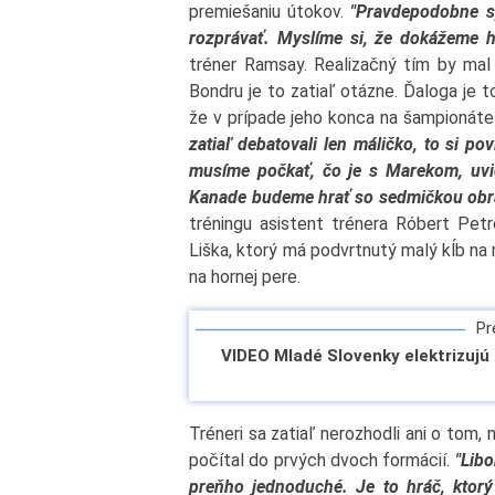
premiešaniu útokov.
"Pravdepodobne s
rozprávať. Myslíme si, že dokážeme h
tréner Ramsay. Realizačný tím by mal
Bondru je to zatiaľ otázne. Ďaloga je t
že v prípade jeho konca na šampionáte
zatiaľ debatovali len máličko, to si p
musíme počkať, čo je s Marekom, uvidí
Kanade budeme hrať so sedmičkou obr
tréningu asistent trénera Róbert Petr
Liška, ktorý má podvrtnutý malý kĺb na r
na hornej pere.
Pre
VIDEO Mladé Slovenky elektrizujú
Tréneri sa zatiaľ nerozhodli ani o tom
počítal do prvých dvoch formácií.
"Libo
preňho jednoduché. Je to hráč, ktorý