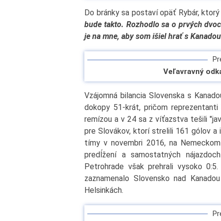
Do bránky sa postaví opäť Rybár, ktorý
bude takto. Rozhodlo sa o prvých dvoch
je na mne, aby som išiel hrať s Kanadou.
Pre
Veľavravný odk
Vzájomná bilancia Slovenska s Kanadou 
dokopy 51-krát, pričom reprezentanti s
remízou a v 24 sa z víťazstva tešili "ja
pre Slovákov, ktorí strelili 161 gólov 
tímy v novembri 2016, na Nemeckom p
predĺžení a samostatných nájazdoc
Petrohrade však prehrali vysoko 0:5
zaznamenalo Slovensko nad Kanadou 
Helsinkách.
Pre