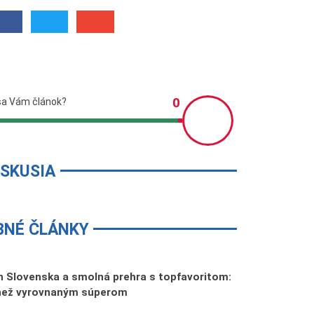
ISKUSIA
BNÉ ČLÁNKY
 Slovenska a smolná prehra s topfavoritom:
 než vyrovnaným súperom