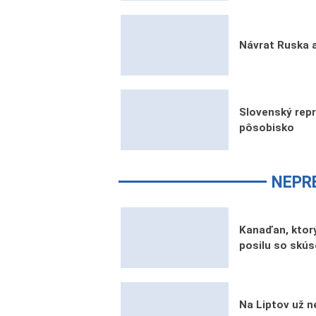
Návrat Ruska a
Slovenský rep
pôsobisko
NEPR
Kanaďan, ktorý
posilu so skú
Na Liptov už n