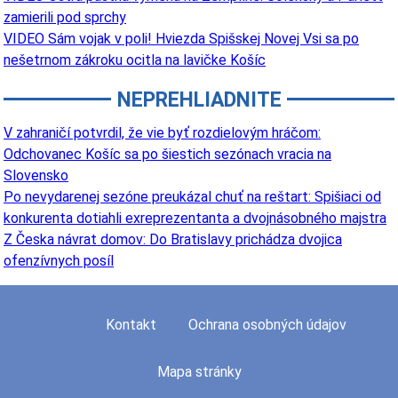
zamierili pod sprchy
VIDEO Sám vojak v poli! Hviezda Spišskej Novej Vsi sa po
nešetrnom zákroku ocitla na lavičke Košíc
NEPREHLIADNITE
V zahraničí potvrdil, že vie byť rozdielovým hráčom:
Odchovanec Košíc sa po šiestich sezónach vracia na
Slovensko
Po nevydarenej sezóne preukázal chuť na reštart: Spišiaci od
konkurenta dotiahli exreprezentanta a dvojnásobného majstra
Z Česka návrat domov: Do Bratislavy prichádza dvojica
ofenzívnych posíl
Kontakt
Ochrana osobných údajov
Mapa stránky