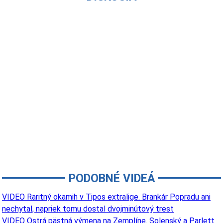
PODOBNÉ VIDEÁ
VIDEO Raritný okamih v Tipos extralige. Brankár Popradu ani
nechytal, napriek tomu dostal dvojminútový trest
VIDEO Ostrá pästná výmena na Zemplíne. Solenský a Parlett