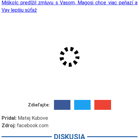
Miškolc predĺžil zmluvu s Vasom, Magosi chce viac peňazí a
Vay lepšiu súťaž
Zdieľajte:
Pridal:
Matej Kubove
Zdroj:
facebook.com
DISKUSIA