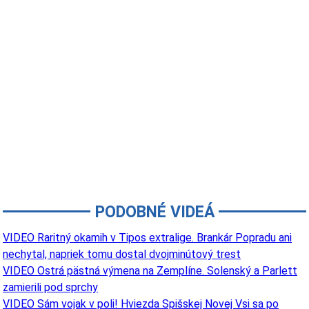
PODOBNÉ VIDEÁ
VIDEO Raritný okamih v Tipos extralige. Brankár Popradu ani
nechytal, napriek tomu dostal dvojminútový trest
VIDEO Ostrá pästná výmena na Zemplíne. Solenský a Parlett
zamierili pod sprchy
VIDEO Sám vojak v poli! Hviezda Spišskej Novej Vsi sa po