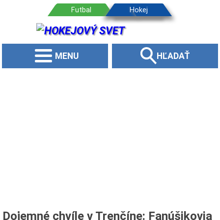
MENU
HĽADAŤ
Dojemné chvíle v Trenčíne: Fanúšikovia