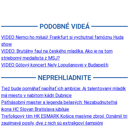
PODOBNÉ VIDEÁ
VIDEO Nemci ho milujú! Frankfurt si vychutnal famóznu Huda
show
VIDEO: Brutálny faul na českého mladíka. Ako je na tom
strieborný medailista z MSJ?
VIDEO Gólový koncert Nely Lopušanovej v Budapešti
NEPREHLIADNITE
Tiež bude pomáhať napĺňať ich ambície: Aj talentovaný mladík
má miesto v nabitom kádri Dubnice
Päťnásobný majster a legenda belasých: Nezabudnuteľná
ikona HC Slovan Bratislava jubiluje
Treťoligový tím HK ESMARK Košice masívne zbrojí. Oznámil tri
zaujímavé posily, dve z nich sú extraligoví šampióni