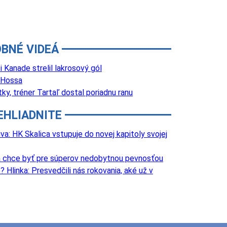
BNÉ VIDEÁ
Kanade strelil lakrosový gól
 Hossa
y, tréner Tartaľ dostal poriadnu ranu
EHLIADNITE
va: HK Skalica vstupuje do novej kapitoly svojej
va chce byť pre súperov nedobytnou pevnosťou
 Hlinka: Presvedčili nás rokovania, aké už v