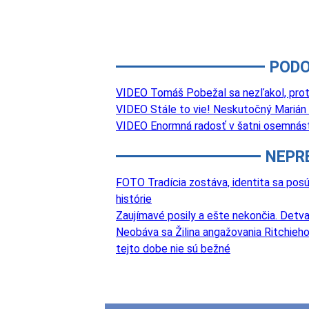
PODO
VIDEO Tomáš Pobežal sa nezľakol, proti 
VIDEO Stále to vie! Neskutočný Marián
VIDEO Enormná radosť v šatni osemnástk
NEPR
FOTO Tradícia zostáva, identita sa posú
histórie
Zaujímavé posily a ešte nekončia. Det
Neobáva sa Žilina angažovania Ritchieho?
tejto dobe nie sú bežné