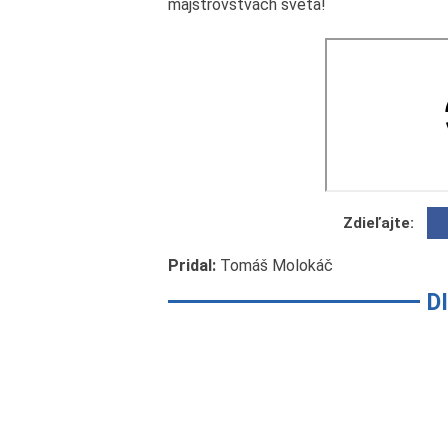
majstrovstvách sveta!
Zdieľajte:
Pridal:
Tomáš Molokáč
D