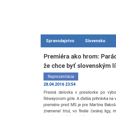
Spravodajstvo
Slovensko
Premiéra ako hrom: Parád
že chce byť slovenským l
Reprezentácia
28.04.2016 23:54
Presná delovka v presilovke po výbor
Réwayovom góle. A ďalšia prihrávka na v
premiére pred MS je pre Martina Bakoša
znamenal titul, vo finále českej ligy,