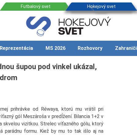
Reprezentácia
MS 2026
Rozhovory
Zahraniči
nou šupou pod vinkel ukázal,
ídrom
nej prihrávke od Réwaya, ktorú mu vrátil pri
íťazný gól Meszároša v predĺžení. Bilancia 1+2 v
 skvelou vizitkou. Strelec víťazného gólu, ktorý
 má parádnu formu. Kiež by mu to tak išlo aj na