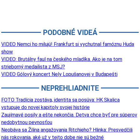
PODOBNÉ VIDEÁ
VIDEO Nemci ho milujú! Frankfurt si vychutnal famóznu Huda
show
VIDEO: Brutálny faul na českého mladíka. Ako je na tom
strieborný medailista z MSJ?
VIDEO Gólový koncert Nely Lopušanovej v Budapešti
NEPREHLIADNITE
FOTO Tradícia zostáva, identita sa posúva: HK Skalica
vstupuje do novej kapitoly svojej histórie
Zaujímavé posily a ešte nekončia. Detva chce byť pre súperov
nedobytnou pevnosťou
Neobáva sa Žilina angažovania Ritchieho? Hlinka: Presvedčili
nás rokovania, aké už v tejto dobe nie sú bežné