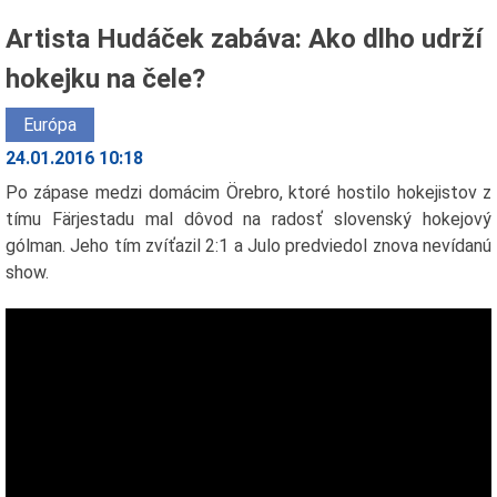
Artista Hudáček zabáva: Ako dlho udrží
hokejku na čele?
Európa
24.01.2016 10:18
Po zápase medzi domácim Örebro, ktoré hostilo hokejistov z
tímu Färjestadu mal dôvod na radosť slovenský hokejový
gólman. Jeho tím zvíťazil 2:1 a Julo predviedol znova nevídanú
show.