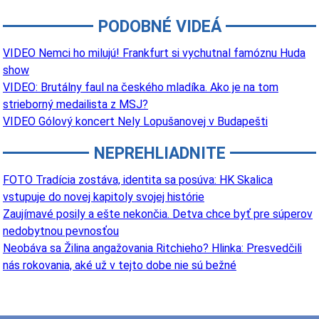
PODOBNÉ VIDEÁ
VIDEO Nemci ho milujú! Frankfurt si vychutnal famóznu Huda
show
VIDEO: Brutálny faul na českého mladíka. Ako je na tom
strieborný medailista z MSJ?
VIDEO Gólový koncert Nely Lopušanovej v Budapešti
NEPREHLIADNITE
FOTO Tradícia zostáva, identita sa posúva: HK Skalica
vstupuje do novej kapitoly svojej histórie
Zaujímavé posily a ešte nekončia. Detva chce byť pre súperov
nedobytnou pevnosťou
Neobáva sa Žilina angažovania Ritchieho? Hlinka: Presvedčili
nás rokovania, aké už v tejto dobe nie sú bežné