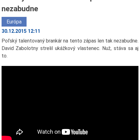
nezabudne
Európa
30.12.2015 12:11
Poľský talentovaný brankár na tento zápas len tak nezabudne.
David Zabolotny strelil ukážkový vlastenec. Nuž, stáva sa aj
to.