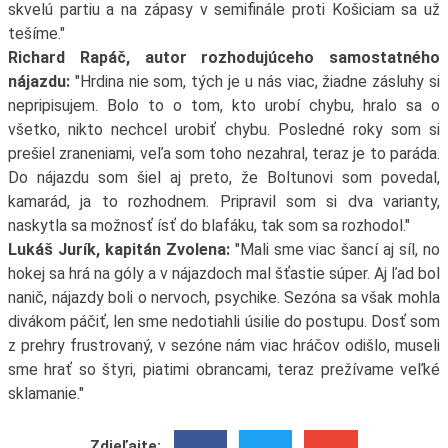
skvelú partiu a na zápasy v semifinále proti Košiciam sa už
tešíme."
Richard Rapáč, autor rozhodujúceho samostatného
nájazdu:
"Hrdina nie som, tých je u nás viac, žiadne zásluhy si
nepripisujem. Bolo to o tom, kto urobí chybu, hralo sa o
všetko, nikto nechcel urobiť chybu. Posledné roky som si
prešiel zraneniami, veľa som toho nezahral, teraz je to paráda.
Do nájazdu som šiel aj preto, že Boltunovi som povedal,
kamarád, ja to rozhodnem. Pripravil som si dva varianty,
naskytla sa možnosť ísť do blafáku, tak som sa rozhodol."
Lukáš Jurík, kapitán Zvolena:
"Mali sme viac šancí aj síl, no
hokej sa hrá na góly a v nájazdoch mal šťastie súper. Aj ľad bol
nanič, nájazdy boli o nervoch, psychike. Sezóna sa však mohla
divákom páčiť, len sme nedotiahli úsilie do postupu. Dosť som
z prehry frustrovaný, v sezóne nám viac hráčov odišlo, museli
sme hrať so štyri, piatimi obrancami, teraz prežívame veľké
sklamanie."
Zdieľajte: