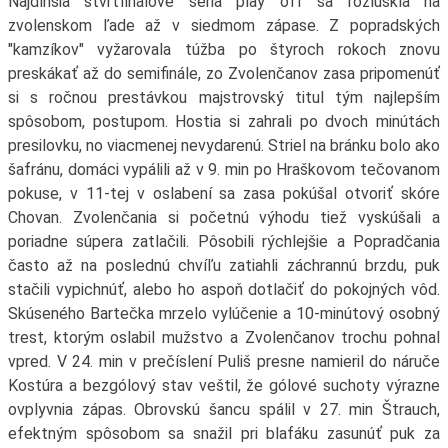
Najdlhšia štvrťfinálové séria play off sa rozlúskla na
zvolenskom ľade až v siedmom zápase. Z popradských
"kamzíkov" vyžarovala túžba po štyroch rokoch znovu
preskákať až do semifinále, zo Zvolenčanov zasa pripomenúť
si s ročnou prestávkou majstrovský titul tým najlepším
spôsobom, postupom. Hostia si zahrali po dvoch minútách
presilovku, no viacmenej nevydarenú. Striel na bránku bolo ako
šafránu, domáci vypálili až v 9. min po Hraškovom tečovanom
pokuse, v 11-tej v oslabení sa zasa pokúšal otvoriť skóre
Chovan. Zvolenčania si početnú výhodu tiež vyskúšali a
poriadne súpera zatlačili. Pôsobili rýchlejšie a Popradčania
často až na poslednú chvíľu zatiahli záchrannú brzdu, puk
stačili vypichnúť, alebo ho aspoň dotlačiť do pokojných vôd.
Skúseného Bartečka mrzelo vylúčenie a 10-minútový osobný
trest, ktorým oslabil mužstvo a Zvolenčanov trochu pohnal
vpred. V 24. min v prečíslení Puliš presne namieril do náruče
Kostúra a bezgólový stav veštil, že gólové suchoty výrazne
ovplyvnia zápas. Obrovskú šancu spálil v 27. min Štrauch,
efektným spôsobom sa snažil pri blafáku zasunúť puk za