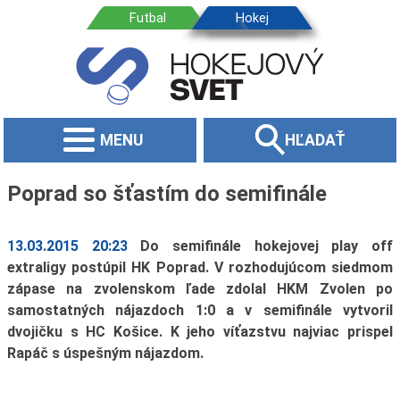
MENU
HĽADAŤ
Poprad so šťastím do semifinále
13.03.2015 20:23
Do semifinále hokejovej play off
extraligy postúpil HK Poprad. V rozhodujúcom siedmom
zápase na zvolenskom ľade zdolal HKM Zvolen po
samostatných nájazdoch 1:0 a v semifinále vytvoril
dvojičku s HC Košice. K jeho víťazstvu najviac prispel
Rapáč s úspešným nájazdom.