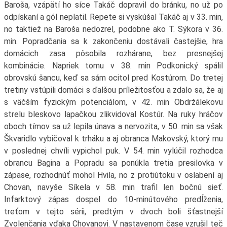
Baroša, vzápätí ho síce Takáč dopravil do bránku, no už po
odpískaní a gól neplatil. Repete si vyskúšal Takáč aj v 33. min,
no taktiež na Baroša nedozrel, podobne ako T. Sýkora v 36.
min. Popradčania sa k zakončeniu dostávali častejšie, hra
domácich zasa pôsobila rozhárane, bez presnejšej
kombinácie. Napriek tomu v 38. min Podkonický spálil
obrovskú šancu, keď sa sám ocitol pred Kostúrom. Do tretej
tretiny vstúpili domáci s ďalšou príležitosťou a zdalo sa, že aj
s väčším fyzickým potenciálom, v 42. min Obdržálekovu
strelu bleskovo lapačkou zlikvidoval Kostúr. Na ruky hráčov
oboch tímov sa už lepila únava a nervozita, v 50. min sa však
Škvaridlo vybičoval k trháku a aj obranca Makovský, ktorý mu
v poslednej chvíli vypichol puk. V 54. min vylúčil rozhodca
obrancu Bagina a Popradu sa ponúkla tretia presilovka v
zápase, rozhodnúť mohol Hvila, no z protiútoku v oslabení aj
Chovan, navyše Síkela v 58. min trafil len bočnú sieť.
Infarktový zápas dospel do 10-minútového predĺženia,
treťom v tejto sérii, predtým v dvoch boli šťastnejší
Zvolenčania vďaka Chovanovi. V nastavenom čase vzrušil teč