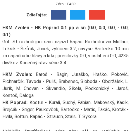
Zdroj: TASR
Zdieľajte:
HKM Zvolen - HK Poprad 0:1 pp a sn (0:0, 0:0, 0:0, - 0:0,
0:1)
Gól: 70. rozhodujúci sam. nájazd Rapáč. Rozhodcovia Müllner,
Lokšík - Šefčík, Junek, vylúčení 3:2, navyše Bartečko 10 min
za napadnutie hlavy a krku, presilovky 0:0, v oslabení 0:0, 4235
divákov. Konečný stav série 3:4.
HKM Zvolen:
Baroš - Bagin, Juraško, Hraško, Pokovič,
Pichnarčík, Ťavoda - Puliš, Brabenec, Sloboda - Obdržálek, L.
Jurík, M. Chovan - Škvaridlo, Síkela, Podkonický - Jaroš,
Kentoš, Ďaloga
HK Poprad:
Kostúr - Kurali, Suchý, Fabian, Makovský, Kasík,
Brejčák - Gríger, Paukovček, Bartečko - Matis, Takáč, Kroták -
Hvila, Boltun, Rapáč - Štrauch, Stals, T. Sýkora