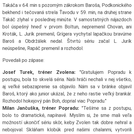
Takáča v 64. min s pozorným zákrokom Baroša, Podkonického
bekhend i tečovaná strela Ťavodu v 59. min, na druhej strane
Takáč zlyhal v poslednej minúte. V samostatných nájazdoch
bol úspešný hneď v prvom Boltun, nepremenil Chovan, ani
Kroták, L. Jurík premenil, Grígera vychytal lapačkou bravúrne
Baroš a Obdržálek nedal. Štvrtú sériu začal L. Jurík
neúspešne, Rapáč premenil a rozhodol.
Povedali po zápase:
Josef Turek, tréner Zvolena:
"Gratulujem Popradu k
postupu, bola to skvelá séria. Naši hráči nechali v nej všetko,
aj veľké sebazaprenie sa objavilo. Nám sa v bránke objavil
Baroš, ktorý ako junior ukázal, že z neho rastie veľký brankár.
Rozhodol hokejový pán Boh, doprial viac Popradu."
Milan Jančuška, tréner Popradu:
"Tešíme sa z postupu,
bolo to dramatické, napínavé. Myslím si, že sme mali veľa
možností ukončiť sériu skôr, keby Zvolen tak dobre nehral a
nebojoval. Skláňam klobúk pred našimi chalanmi, vytvorili