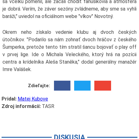
sa vcelku pomenil, ale začali chodiť fanúšikovia a atmosféra
je dobrá. Verím, že záver sezóny zvládneme, aby sme sa vyhli
baráži," uviedol na oficiálnom webe "vlkov" Novotný.
Okrem neho získalo vedenie klubu aj dvoch českých
útočníkov. "Podarilo sa nám zohnať dvoch hráčov z českého
Šumperka, pretože tento tím stratil šancu bojovať o play off
v prvej lige. Ide o Michala Veleckého, ktorý hrá na pozícii
centra a krídelníka Aleša Staněka," dodal generálny manažér
Imre Valášek.
Zdieľajte:
Pridal:
Matej Kubove
Zdroj informácií:
TASR
DISKUSIA