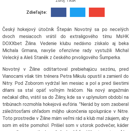
Zdroj: TASR
Zdieľajte:
Český hokejový útočník Štepán Novotný sa po necelých
dvoch mesiacoch vrátil do extraligového tímu MsHK
DOXXbet Žilina. Vedenie klubu nedávno získalo aj beka
Michala Grmana, navyše ofenzívne rady vystužili Michal
Velecký a Aleš Staněk z českého prvoligového Šumperka.
Novotný v Žiline odštartoval prebiehajúcu sezónu, pred
Vianocami však tím trénera Petra Mikulu opustil a zamieril do
Nitry. Pod Zoborom vydržal len mesiac a pol a pred šiestimi
dňami sa stal opäť voľným hráčom. Na nový angažmán
nečakal dlho, vrátil sa do Žiliny, kde sa v uplynulom období na
tribúnach rozmohla hokejová eufória. "Nerád by som zaoberal
záležitosťami ohľadom môjho ukončenia spolupráce v Nitre.
Toto prostredie v Žiline mám veľmi rád a klub mal záujem, aby
som im ešte pomohol. Prišiel som v utorok podvečer, káder