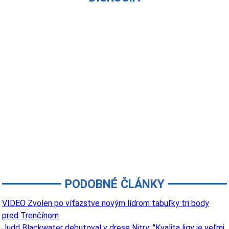
PODOBNÉ ČLÁNKY
VIDEO Zvolen po víťazstve novým lídrom tabuľky tri body
pred Trenčínom
Judd Blackwater debutoval v drese Nitry: "Kvalita ligy je veľmi