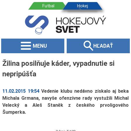
MENU
HĽADAŤ
Žilina posilňuje káder, vypadnutie si
nepripúšťa
11.02.2015 19:54
Vedenie klubu nedávno získalo aj beka
Michala Grmana, navyše ofenzívne rady vystužili Michal
Velecký a Aleš Staněk z českého prvoligového
Šumperka.