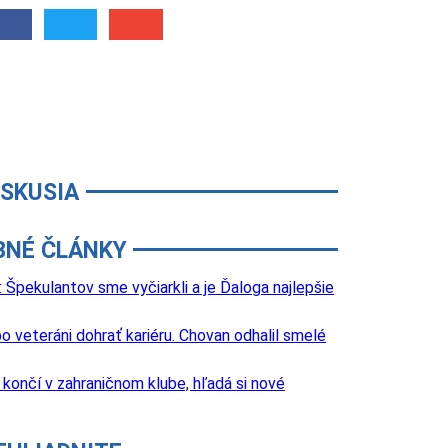
ISKUSIA
BNÉ ČLÁNKY
Špekulantov sme vyčiarkli a je Ďaloga najlepšie
o veteráni dohrať kariéru. Chovan odhalil smelé
k končí v zahraničnom klube, hľadá si nové