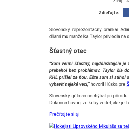
Zdroj: TA
Zdieľajte:
Slovenský reprezentačný brankár Ada
dňami mu manželka Taylor priviedla na 
Šťastný otec
"Som veľmi šťastný, najdôležitejšie je
prebehol bez problémov. Taylor šla d
KHL prišiel za ňou. Ešte som si stihol
vybaviť nejaké veci,“
hovoril Húska pre
Š
Slovenský gólman nechýbal pri pôrode 
Dokonca hovorí, že keby vedel, aké je t
Prečítajte si aj