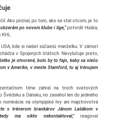
čuje
il. Ako priznal, po tom, ako sa stal otcom, je to
 obzerám po novom klube i lige,“
potvrdil Húska,
ú KHL.
USA, kde si našiel súčasnú manželku. V zámorí
achádza v Spojených štátoch. Nevylučuje preto,
šetko je otvorené, bolo by to fajn, keby sa niečo
som v Amerike, v meste Stamford, tu aj trénujem
zentačnom tíme zahral na troch svetových
 Švédsku a Dánsku, no zasiahol len do jediného
 nominácie na olympijské hry ani majstrovstvá
kte s trénerom brankárov Jánom Lašákom v
edy ma nikto nekontaktoval,"
reagoval