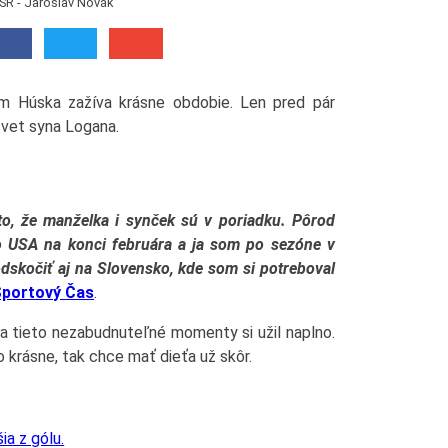
SR - Jaroslav Novák
m Húska zažíva krásne obdobie. Len pred pár
svet syna Logana.
 to, že manželka i synček sú v poriadku. Pôrod
o USA na konci februára a ja som po sezóne v
 odskočiť aj na Slovensko, kde som si potreboval
portový Čas
.
a tieto nezabudnuteľné momenty si užil naplno.
o krásne, tak chce mať dieťa už skôr.