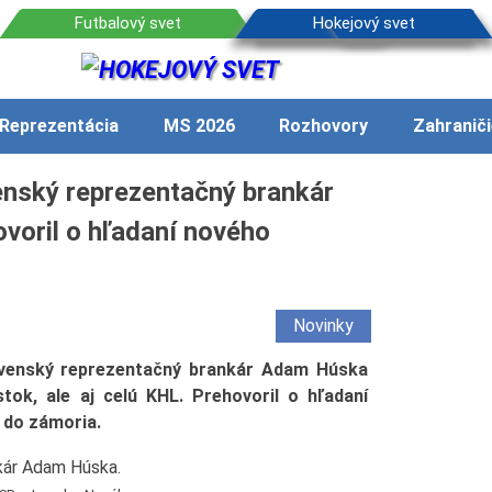
Reprezentácia
MS 2026
Rozhovory
Zahraniči
enský reprezentačný brankár
ovoril o hľadaní nového
Novinky
venský reprezentačný brankár Adam Húska
stok, ale aj celú KHL. Prehovoril o hľadaní
 do zámoria.