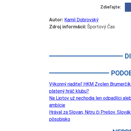
Zdieľajte:
Autor:
Kamil Dobrovský
Zdroj informácií:
Športový Čas
D
PODO
Výkonný riaditeľ HKM Zvolen Brumerčík: 
platený hráč klubu?
Na Liptov už nechodia len odpadlíci aleb
ambície
Hrával za Slovan, Nitru či Prešov. Slová
pôsobisko