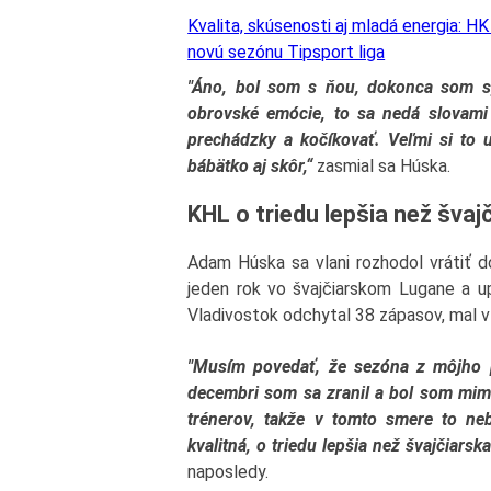
Kvalita, skúsenosti aj mladá energia: H
novú sezónu Tipsport liga
"Áno, bol som s ňou, dokonca som sy
obrovské emócie, to sa nedá slovami
prechádzky a kočíkovať. Veľmi si to 
bábätko aj skôr,“
zasmial sa Húska.
KHL o triedu lepšia než švajč
Adam Húska sa vlani rozhodol vrátiť 
jeden rok vo švajčiarskom Lugane a u
Vladivostok odchytal 38 zápasov, mal v
"Musím povedať, že sezóna z môjho p
decembri som sa zranil a bol som mimo
trénerov, takže v tomto smere to ne
kvalitná, o triedu lepšia než švajčiarska 
naposledy.