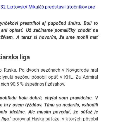
K 32 Liptovský Mikuláš predstavil útočníkov pre
nčekovi prestrihol aj pupočnú šnúru. Boli to
 ani opísať. Už začíname pomaličky chodiť na
užívam. A teraz si hovorím, že sme mohli mať
iarska liga
do Ruska. Po dvoch sezónach v Novgorode hral
plynulú sezónu pôsobil opäť v KHL. Za Admiral
 nich 90,5 % úspešnosť zásahov.
ohľadu bola dobrá, chytal som pravidelne. V
 hry osem týždňov. Tímu sa nedarilo, vyhodili
bolo ideálne. Ale musím povedať, že súťaž je
liga,“
porovnal Húska súťaže, v ktorých pôsobil