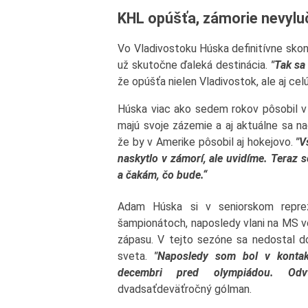
KHL opúšťa, zámorie nevylu
Vo Vladivostoku Húska definitívne skonč
už skutočne ďaleká destinácia.
"Tak sa
že opúšťa nielen Vladivostok, ale aj cel
Húska viac ako sedem rokov pôsobil v 
majú svoje zázemie a aj aktuálne sa n
že by v Amerike pôsobil aj hokejovo.
"V
naskytlo v zámorí, ale uvidíme. Teraz 
a čakám, čo bude.“
Adam Húska si v seniorskom repre
šampionátoch, naposledy vlani na MS vo
zápasu. V tejto sezóne sa nedostal do
sveta.
"Naposledy som bol v konta
decembri pred olympiádou. Odvt
dvadsaťdeväťročný gólman.