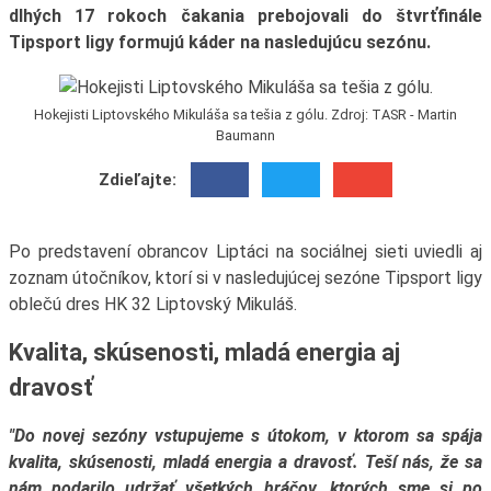
dlhých 17 rokoch čakania prebojovali do štvrťfinále
Tipsport ligy formujú káder na nasledujúcu sezónu.
Hokejisti Liptovského Mikuláša sa tešia z gólu. Zdroj: TASR - Martin
Baumann
Zdieľajte:
Po predstavení obrancov Liptáci na sociálnej sieti uviedli aj
zoznam útočníkov, ktorí si v nasledujúcej sezóne Tipsport ligy
oblečú dres HK 32 Liptovský Mikuláš.
Kvalita, skúsenosti, mladá energia aj
dravosť
"Do novej sezóny vstupujeme s útokom, v ktorom sa spája
kvalita, skúsenosti, mladá energia a dravosť. Teší nás, že sa
nám podarilo udržať všetkých hráčov, ktorých sme si po