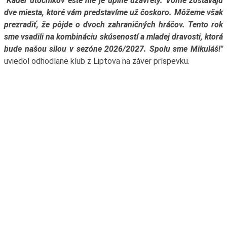
"Káder útočníkov ešte nie je úplne uzavretý. Voľné zostávajú
dve miesta, ktoré vám predstavíme už čoskoro. Môžeme však
prezradiť, že pôjde o dvoch zahraničných hráčov. Tento rok
sme vsadili na kombináciu skúseností a mladej dravosti, ktorá
bude našou silou v sezóne 2026/2027. Spolu sme Mikuláš!"
uviedol odhodlane klub z Liptova na záver príspevku.