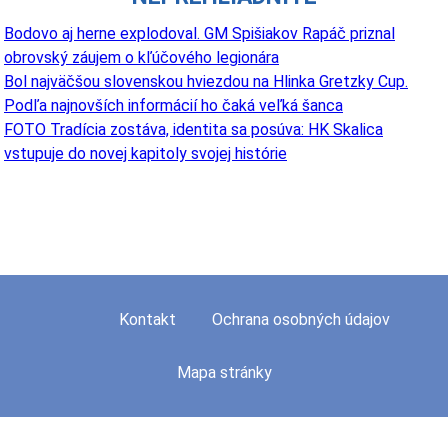
Bodovo aj herne explodoval. GM Spišiakov Rapáč priznal
obrovský záujem o kľúčového legionára
Bol najväčšou slovenskou hviezdou na Hlinka Gretzky Cup.
Podľa najnovších informácií ho čaká veľká šanca
FOTO Tradícia zostáva, identita sa posúva: HK Skalica
vstupuje do novej kapitoly svojej histórie
Kontakt
Ochrana osobných údajov
Mapa stránky