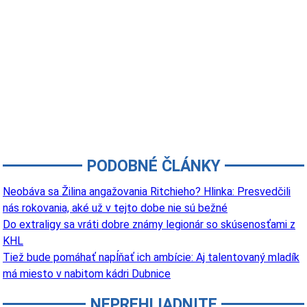
PODOBNÉ ČLÁNKY
Neobáva sa Žilina angažovania Ritchieho? Hlinka: Presvedčili
nás rokovania, aké už v tejto dobe nie sú bežné
Do extraligy sa vráti dobre známy legionár so skúsenosťami z
KHL
Tiež bude pomáhať napĺňať ich ambície: Aj talentovaný mladík
má miesto v nabitom kádri Dubnice
NEPREHLIADNITE