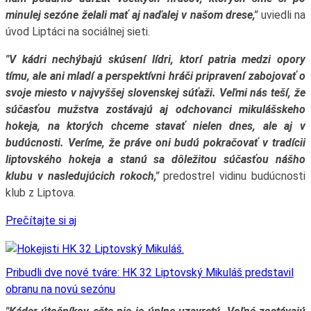
minulej sezóne želali mať aj naďalej v našom drese,"
uviedli na
úvod Liptáci na sociálnej sieti.
"V kádri nechýbajú skúsení lídri, ktorí patria medzi opory
tímu, ale ani mladí a perspektívni hráči pripravení zabojovať o
svoje miesto v najvyššej slovenskej súťaži. Veľmi nás teší, že
súčasťou mužstva zostávajú aj odchovanci mikulášskeho
hokeja, na ktorých chceme stavať nielen dnes, ale aj v
budúcnosti. Veríme, že práve oni budú pokračovať v tradícii
liptovského hokeja a stanú sa dôležitou súčasťou nášho
klubu v nasledujúcich rokoch,"
predostrel vidinu budúcnosti
klub z Liptova.
Prečítajte si aj
Pribudli dve nové tváre: HK 32 Liptovský Mikuláš predstavil
obranu na novú sezónu