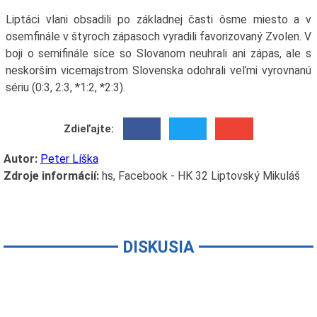
Liptáci vlani obsadili po základnej časti ôsme miesto a v
osemfinále v štyroch zápasoch vyradili favorizovaný Zvolen. V
boji o semifinále síce so Slovanom neuhrali ani zápas, ale s
neskorším vicemajstrom Slovenska odohrali veľmi vyrovnanú
sériu (0:3, 2:3, *1:2, *2:3).
Zdieľajte:
Autor:
Peter Líška
Zdroje informácií:
hs, Facebook - HK 32 Liptovský Mikuláš
DISKUSIA