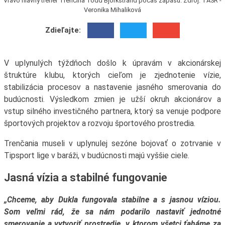
Vľavo hlavný tréner Trenčína Todd Bjorkstrand počas zápasu. Zdroj: TASR -
Veronika Mihaliková
Zdieľajte:
V uplynulých týždňoch došlo k úpravám v akcionárskej
štruktúre klubu, ktorých cieľom je zjednotenie vízie,
stabilizácia procesov a nastavenie jasného smerovania do
budúcnosti. Výsledkom zmien je užší okruh akcionárov a
vstup silného investičného partnera, ktorý sa venuje podpore
športových projektov a rozvoju športového prostredia.
Trenčania museli v uplynulej sezóne bojovať o zotrvanie v
Tipsport lige v baráži, v budúcnosti majú vyššie ciele.
Jasná vízia a stabilné fungovanie
„Chceme, aby Dukla fungovala stabilne a s jasnou víziou.
Som veľmi rád, že sa nám podarilo nastaviť jednotné
smerovanie a vytvoriť prostredie, v ktorom všetci ťaháme za