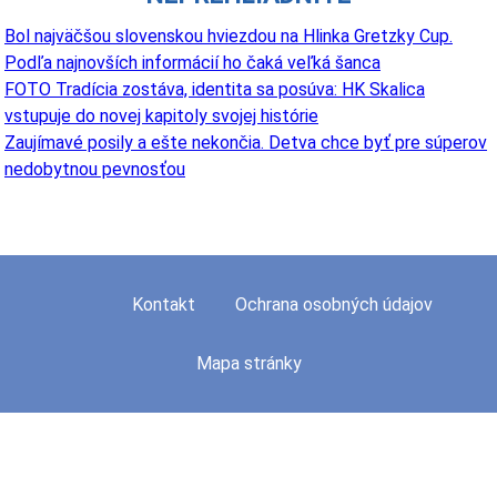
Bol najväčšou slovenskou hviezdou na Hlinka Gretzky Cup.
Podľa najnovších informácií ho čaká veľká šanca
FOTO Tradícia zostáva, identita sa posúva: HK Skalica
vstupuje do novej kapitoly svojej histórie
Zaujímavé posily a ešte nekončia. Detva chce byť pre súperov
nedobytnou pevnosťou
Kontakt
Ochrana osobných údajov
Mapa stránky