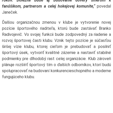
rokov. Dôležité bude aj budovanie dôvery smerom k
fanúšikom, partnerom a celej hokejovej komunite,“
povedal
Janeček.
Ďalšou organizačnou zmenou v klube je vytvorenie novej
pozície športového riaditeľa, ktorú bude zastávať Branko
Radivojevič. Vo svojej funkcii bude zodpovedný za riadenie a
rozvoj športovej časti klubu. Vznik tejto pozície je súčasťou
širšej vízie klubu, ktorej cieľom je prebudovať a posilniť
športový úsek, vytvoriť kvalitné zázemie a nastaviť stabilné
podmienky pre dlhodobý rast celej organizácie. Klub zároveň
plánuje rozšíriť športový tím o ďalších odborníkov, ktorí budú
spolupracovať na budovaní konkurencieschopného a moderne
fungujúceho klubu.