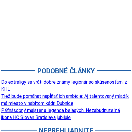
PODOBNÉ ČLÁNKY
Do extraligy sa vráti dobre známy legionár so skúsenosťami z
KHL
Tiež bude pomáhať napĺňať ich ambície: Aj talentovaný mladík
má miesto v nabitom kádri Dubnice
Päťnásobný majster a legenda belasých: Nezabudnuteľná
ikona HC Slovan Bratislava jubiluje
NEPREHLIADNITE