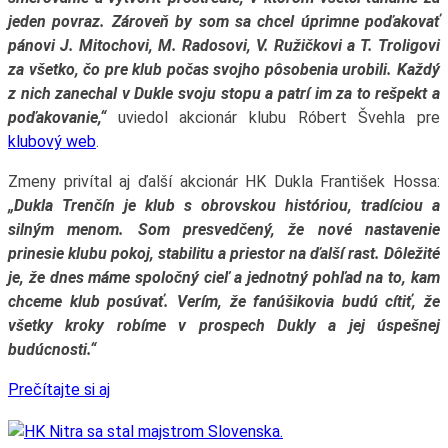
jeden povraz. Zároveň by som sa chcel úprimne poďakovať
pánovi J. Mitochovi, M. Radosovi, V. Ružičkovi a T. Troligovi
za všetko, čo pre klub počas svojho pôsobenia urobili. Každý
z nich zanechal v Dukle svoju stopu a patrí im za to rešpekt a
poďakovanie,“
uviedol akcionár klubu Róbert Švehla pre
klubový web
.
Zmeny privítal aj ďalší akcionár HK Dukla František Hossa:
„Dukla Trenčín je klub s obrovskou históriou, tradíciou a
silným menom. Som presvedčený, že nové nastavenie
prinesie klubu pokoj, stabilitu a priestor na ďalší rast. Dôležité
je, že dnes máme spoločný cieľ a jednotný pohľad na to, kam
chceme klub posúvať. Verím, že fanúšikovia budú cítiť, že
všetky kroky robíme v prospech Dukly a jej úspešnej
budúcnosti.“
Prečítajte si aj