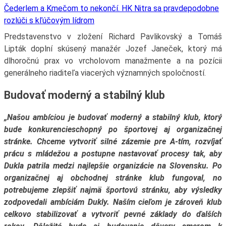
Čederlem a Kmečom to nekončí. HK Nitra sa pravdepodobne
rozlúči s kľúčovým lídrom
Predstavenstvo v zložení Richard Pavlikovský a Tomáš
Lipták doplní skúsený manažér Jozef Janeček, ktorý má
dlhoročnú prax vo vrcholovom manažmente a na pozícii
generálneho riaditeľa viacerých významných spoločností.
Budovať moderný a stabilný klub
„Našou ambíciou je budovať moderný a stabilný klub, ktorý
bude konkurencieschopný po športovej aj organizačnej
stránke. Chceme vytvoriť silné zázemie pre A-tím, rozvíjať
prácu s mládežou a postupne nastavovať procesy tak, aby
Dukla patrila medzi najlepšie organizácie na Slovensku. Po
organizačnej aj obchodnej stránke klub fungoval, no
potrebujeme zlepšiť najmä športovú stránku, aby výsledky
zodpovedali ambíciám Dukly. Naším cieľom je zároveň klub
celkovo stabilizovať a vytvoriť pevné základy do ďalších