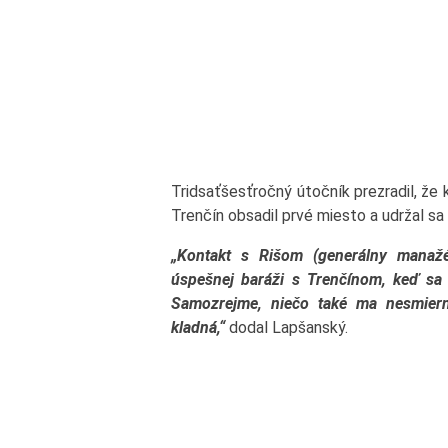
Tridsaťšesťročný útočník prezradil, že 
Trenčín obsadil prvé miesto a udržal sa 
„Kontakt s Rišom (generálny manaž
úspešnej baráži s Trenčínom, keď sa
Samozrejme, niečo také ma nesmiern
kladná,“
dodal Lapšanský.