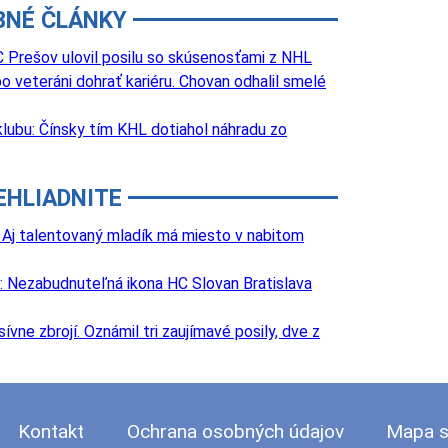
BNÉ ČLÁNKY
 Prešov ulovil posilu so skúsenosťami z NHL
o veteráni dohrať kariéru. Chovan odhalil smelé
lubu: Čínsky tím KHL dotiahol náhradu zo
EHLIADNITE
 Aj talentovaný mladík má miesto v nabitom
: Nezabudnuteľná ikona HC Slovan Bratislava
e zbrojí. Oznámil tri zaujímavé posily, dve z
Kontakt
Ochrana osobných údajov
Mapa s