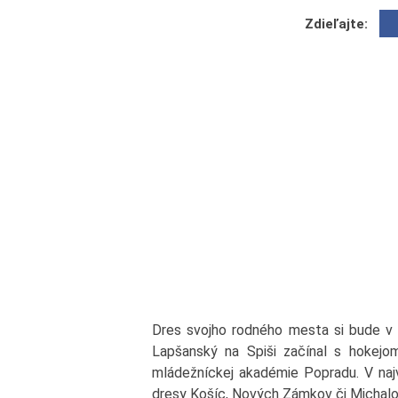
Zdieľajte:
Dres svojho rodného mesta si bude v se
Lapšanský na Spiši začínal s hokejo
mládežníckej akadémie Popradu. V najv
dresy Košíc, Nových Zámkov či Michalov