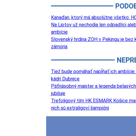
PODO
Kanaďan, ktorý má absolútne všetko: HC
Na Liptov už nechodia len odpadlíci aleb
ambície
Slovenský hrdina ZOH v Pekingu je bez k
zámoria
NEPR
Tiež bude pomáhať napĺňať ich ambície:
kádri Dubnice
Päťnásobný majster a legenda belasých
jubiluje
Treťoligový tím HK ESMARK Košice masívn
nich sú extraligoví šampióni