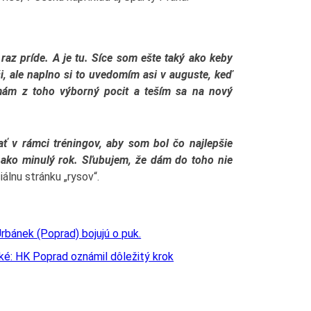
az príde. A je tu. Síce som ešte taký ako keby
, ale naplno si to uvedomím asi v auguste, keď
mám z toho výborný pocit a teším sa na nový
ť v rámci tréningov, aby som bol čo najlepšie
 ako minulý rok. Sľubujem, že dám do toho nie
iálnu stránku „rysov“.
ľké: HK Poprad oznámil dôležitý krok