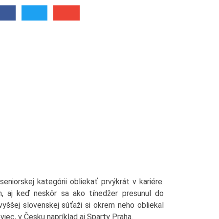
niorskej kategórii obliekať prvýkrát v kariére.
m, aj keď neskôr sa ako tínedžer presunul do
yššej slovenskej súťaži si okrem neho obliekal
iec, v Česku napríklad aj Sparty Praha.