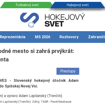
Reprezentácia
MS 2026
Rozhovory
Zahraniči
rodné mesto si zahrá prvýkrát:
enta
Prestupy
ES - Slovenský hokejový útočník Adam
do Spišskej Novej Vsi.
m Lapšanský (Trenčín). Zdroj: TASR - Pavel Neubauer