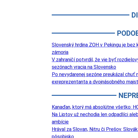
D
PODO
Slovenský hrdina ZOH v Pekingu je bez k
zámoria
V zahraničí potvrdil, že vie byť rozdie
sezónach vracia na Slovensko
Po nevydarenej sezóne preukázal chuť na
exreprezentanta a dvojnásobného majst
NEPR
Kanaďan, ktorý má absolútne všetko: HC
Na Liptov už nechodia len odpadlíci aleb
ambície
Hrával za Slovan, Nitru či Prešov. Slová
pôsobisko