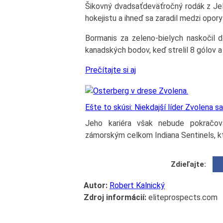
Šikovný dvadsaťdeväťročný rodák z Jelg
hokejistu a ihneď sa zaradil medzi opo
Bormanis za zeleno-bielych naskočil d
kanadských bodov, keď strelil 8 gólov a p
Prečítajte si aj
Ešte to skúsi: Niekdajší líder Zvolena 
Jeho kariéra však nebude pokračov
zámorským celkom Indiana Sentinels, kt
Zdieľajte:
Autor:
Robert Kalnický
Zdroj informácií:
eliteprospects.com