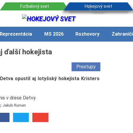
Reprezentácia
MS 2026
Rozhovory
Zahraniči
j ďalší hokejista
Prestupy
etva opustil aj lotyšský hokejista Kristers
j: Jakub Ruman