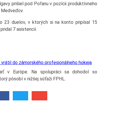
avy prišiel pod Poľanu v pozícii produktívneho
ry Medveďov.
o 23 duelov, v ktorých si na konto pripísal 15
ridal 7 asistencií.
sa vrátil do zámorského profesionálneho hokeja
ať v Európe. Na spolupráci sa dohodol so
orý pôsobí v nižšej súťaži FPHL.