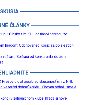
ISKUSIA
BNÉ ČLÁNKY
lubu: Čínsky tím KHL dotiahol náhradu zo
lovým hráčom: Odchovanec Košíc sa po šiestich
 reštart: Spišiaci od konkurenta dotiahli
ra
EHLIADNITE
 Prešov ulovil posilu so skúsenosťami z NHL
o veteráni dohrať kariéru. Chovan odhalil smelé
k končí v zahraničnom klube, hľadá si nové