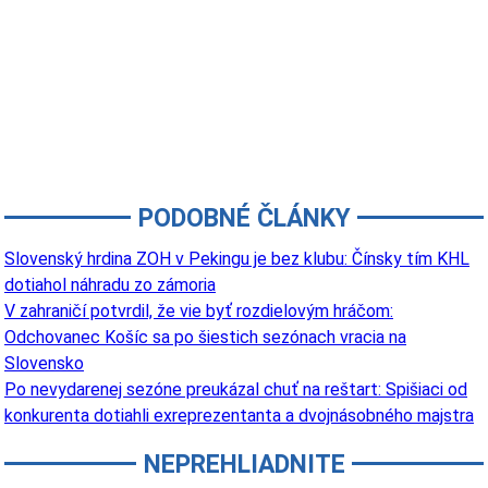
PODOBNÉ ČLÁNKY
Slovenský hrdina ZOH v Pekingu je bez klubu: Čínsky tím KHL
dotiahol náhradu zo zámoria
V zahraničí potvrdil, že vie byť rozdielovým hráčom:
Odchovanec Košíc sa po šiestich sezónach vracia na
Slovensko
Po nevydarenej sezóne preukázal chuť na reštart: Spišiaci od
konkurenta dotiahli exreprezentanta a dvojnásobného majstra
NEPREHLIADNITE