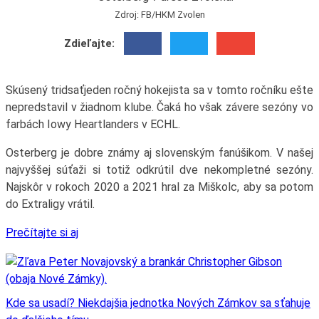
Zdroj: FB/HKM Zvolen
Zdieľajte:
Skúsený tridsaťjeden ročný hokejista sa v tomto ročníku ešte
nepredstavil v žiadnom klube. Čaká ho však závere sezóny vo
farbách Iowy Heartlanders v ECHL.
Osterberg je dobre známy aj slovenským fanúšikom. V našej
najvyššej súťaži si totiž odkrútil dve nekompletné sezóny.
Najskôr v rokoch 2020 a 2021 hral za Miškolc, aby sa potom
do Extraligy vrátil.
Prečítajte si aj
Kde sa usadí? Niekdajšia jednotka Nových Zámkov sa sťahuje