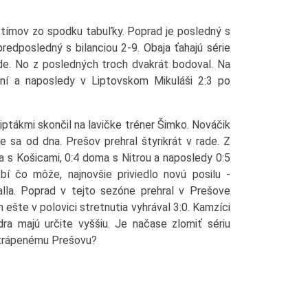
 tímov zo spodku tabuľky. Poprad je posledný s
predposledný s bilanciou 2-9. Obaja ťahajú série
ade. No z posledných troch dvakrát bodoval. Na
ení a naposledy v Liptovskom Mikuláši 2:3 po
ptákmi skončil na lavičke tréner Šimko. Nováčik
e sa od dna. Prešov prehral štyrikrát v rade. Z
ma s Košicami, 0:4 doma s Nitrou a naposledy 0:5
í čo môže, najnovšie priviedlo novú posilu -
la. Poprad v tejto sezóne prehral v Prešove
ešte v polovici stretnutia vyhrával 3:0. Kamzíci
dra majú určite vyššiu. Je načase zlomiť sériu
 utrápenému Prešovu?