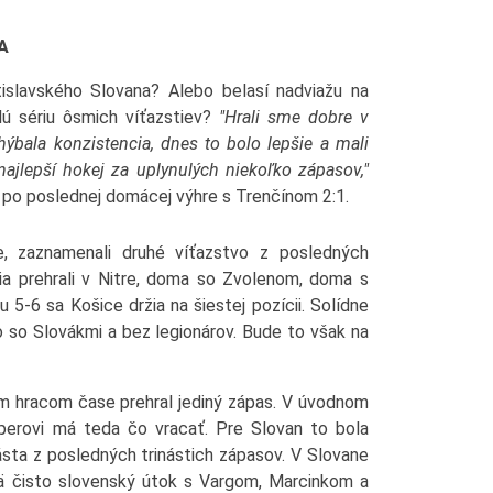
A
islavského Slovana? Alebo belasí nadviažu na
lú sériu ôsmich víťazstiev?
"Hrali sme dobre v
bala konzistencia, dnes to bolo lepšie a mali
ajlepší hokej za uplynulých niekoľko zápasov,"
 po poslednej domácej výhre s Trenčínom 2:1.
ade, zaznamenali druhé víťazstvo z posledných
ia prehrali v Nitre, doma so Zvolenom, doma s
u 5-6 sa Košice držia na šiestej pozícii. Solídne
 so Slovákmi a bez legionárov. Bude to však na
dnom hracom čase prehral jediný zápas. V úvodnom
perovi má teda čo vracať. Pre Slovan to bola
ásta z posledných trinástich zápasov. V Slovane
jmä čisto slovenský útok s Vargom, Marcinkom a