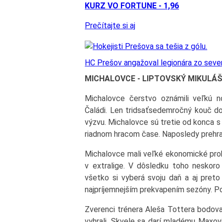
KURZ VO FORTUNE - 1,96
Prečítajte si aj
HC Prešov angažoval legionára zo seve
MICHALOVCE - LIPTOVSKÝ MIKULÁ
Michalovce čerstvo oznámili veľkú n
Čaládi. Len tridsaťsedemročný kouč do
výzvu. Michalovce sú tretie od konca s 
riadnom hracom čase. Naposledy prehra
Michalovce mali veľké ekonomické prob
v extralige. V dôsledku toho neskoro s
všetko si vyberá svoju daň a aj preto
najpríjemnejším prekvapením sezóny. Po 
Zverenci trénera Aleša Tottera bodoval
vyhrali. Skvele sa darí mladému Maxovi