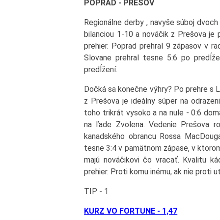
POPRAD - PREŠOV
Regionálne derby , navyše súboj dvoch
bilanciou 1-10 a nováčik z Prešova je 
prehier. Poprad prehral 9 zápasov v r
Slovane prehral tesne 5:6 po predĺž
predĺžení.
Dočká sa konečne výhry? Po prehre s Li
z Prešova je ideálny súper na odrazeni
toho trikrát vysoko a na nule - 0:6 do
na ľade Zvolena. Vedenie Prešova rob
kanadského obrancu Rossa MacDougal
tesne 3:4 v pamätnom zápase, v ktorom 
majú nováčikovi čo vracať. Kvalitu ká
prehier. Proti komu inému, ak nie proti
TIP - 1
KURZ VO FORTUNE - 1,47