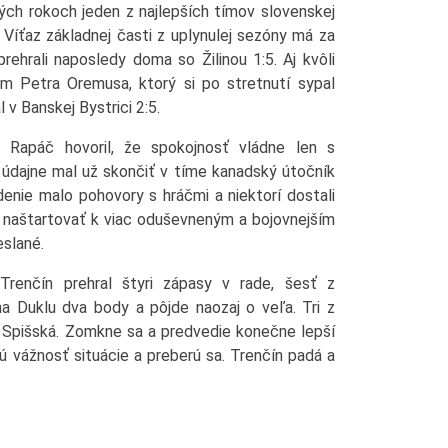
ých rokoch jeden z najlepších tímov slovenskej
Víťaz základnej časti z uplynulej sezóny má za
prehrali naposledy doma so Žilinou 1:5. Aj kvôli
 Petra Oremusa, ktorý si po stretnutí sypal
 v Banskej Bystrici 2:5.
d Rapáč hovoril, že spokojnosť vládne len s
v, údajne mal už skončiť v tíme kanadský útočník
nie malo pohovory s hráčmi a niektorí dostali
u naštartovať k viac oduševneným a bojovnejším
eslané.
Trenčín prehral štyri zápasy v rade, šesť z
a Duklu dva body a pôjde naozaj o veľa. Tri z
 Spišská. Zomkne sa a predvedie konečne lepší
ú vážnosť situácie a preberú sa. Trenčín padá a