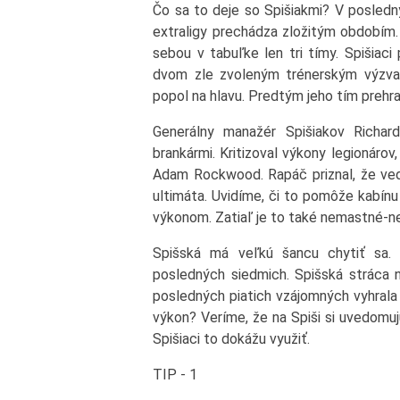
Čo sa to deje so Spišiakmi? V posledn
extraligy prechádza zložitým obdobím. 
sebou v tabuľke len tri tímy. Spišiaci 
dvom zle zvoleným trénerským výzvam
popol na hlavu. Predtým jeho tím prehral
Generálny manažér Spišiakov Richar
brankármi. Kritizoval výkony legionáro
Adam Rockwood. Rapáč priznal, že vede
ultimáta. Uvidíme, či to pomôže kabín
výkonom. Zatiaľ je to také nemastné-n
Spišská má veľkú šancu chytiť sa. 
posledných siedmich. Spišská stráca n
posledných piatich vzájomných vyhrala
výkon? Veríme, že na Spiši si uvedomuj
Spišiaci to dokážu využiť.
TIP - 1