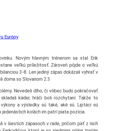
ru Európy
Š
ovinku. Novým hlavným trénerom sa stal Erik
stane veľkú príležitosť. Zároveň pôjde o veľkú
bilanciou 3-8. Len jediný zápas dokázali vyhrať v
li doma so Slovanom 2:3.
lémy. Nevedeli dlho, či vôbec budú pokračovať
kladali káder, hráči boli rozchytaní. Takže to
 výkony a výsledky sú také, aké sú. Liptáci sú
jedenástich kolách im patrí piata pozícia.
i v šiestich zápasoch v rade, pričom päť z nich
 Ferkodičovi, ktorý je so siedmimi gólmi tretím