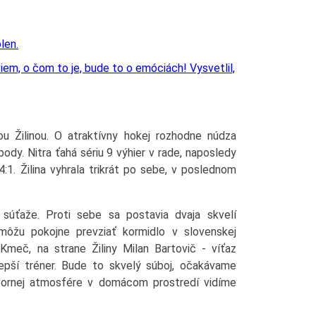
iem, o čom to je, bude to o emóciách! Vysvetlil,
ou Žilinou. O atraktívny hokej rozhodne núdza
ody. Nitra ťahá sériu 9 výhier v rade, naposledy
:1. Žilina vyhrala trikrát po sebe, v poslednom
súťaže. Proti sebe sa postavia dvaja skvelí
 môžu pokojne prevziať kormidlo v slovenskej
 Kmeč, na strane Žiliny Milan Bartovič - víťaz
lepší tréner. Bude to skvelý súboj, očakávame
ýbornej atmosfére v domácom prostredí vidíme