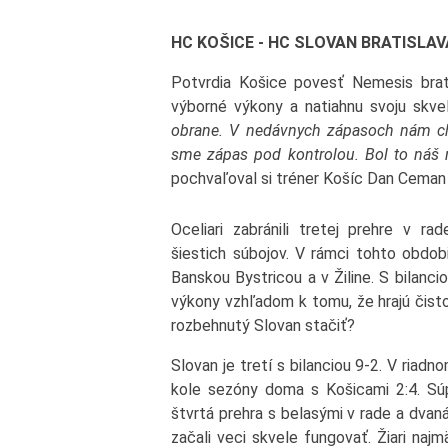
HC KOŠICE - HC SLOVAN BRATISLAV
Potvrdia Košice povesť Nemesis brat
výborné výkony a natiahnu svoju skve
obrane. V nedávnych zápasoch nám chý
sme zápas pod kontrolou. Bol to náš n
pochvaľoval si tréner Košíc Dan Ceman
Oceliari zabránili tretej prehre v r
šiestich súbojov. V rámci tohto obdob
Banskou Bystricou a v Žiline. S bilancio
výkony vzhľadom k tomu, že hrajú čisto
rozbehnutý Slovan stačiť?
Slovan je tretí s bilanciou 9-2. V ria
kole sezóny doma s Košicami 2:4. Sú
štvrtá prehra s belasými v rade a dvan
začali veci skvele fungovať. Žiari na