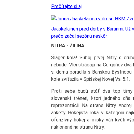
Prečítajte si aj
Jääskeläinen pred derby s Baranmi: Už v
prečo začal sezónu neskôr
NITRA - ŽILINA
Šláger kola! Súboj prvej Nitry s druh
nebude. Vlci strácajú na Corgoňov dva b
si doma poradila s Banskou Bystricou 4
kole zvíťazila v Spišskej Novej Vsi 5:1.
Proti sebe budú stáť dva top tímy 
slovenskí tréneri, ktorí jedného dňa
reprezentácii. Na strane Nitry Andrej
ankety Hokejista roka v kategórii naj
ofenzívny hokej a misky váh kvôli v
naklonené na stranu Nitry.