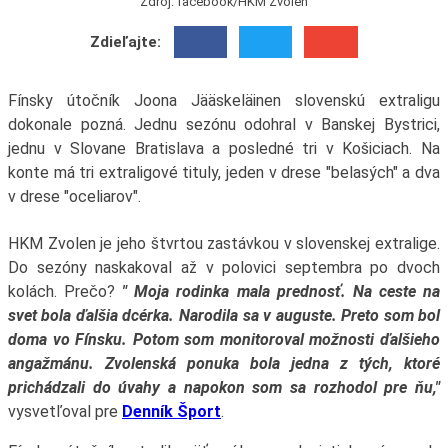
Zdroj: facebook/HKM Zvolen
Zdieľajte:
Fínsky útočník Joona Jääskeläinen slovenskú extraligu
dokonale pozná. Jednu sezónu odohral v Banskej Bystrici,
jednu v Slovane Bratislava a posledné tri v Košiciach. Na
konte má tri extraligové tituly, jeden v drese "belasých" a dva
v drese "oceliarov".
HKM Zvolen je jeho štvrtou zastávkou v slovenskej extralige.
Do sezóny naskakoval až v polovici septembra po dvoch
kolách. Prečo?
" Moja rodinka mala prednosť. Na ceste na
svet bola ďalšia dcérka. Narodila sa v auguste. Preto som bol
doma vo Fínsku. Potom som monitoroval možnosti ďalšieho
angažmánu. Zvolenská ponuka bola jedna z tých, ktoré
prichádzali do úvahy a napokon som sa rozhodol pre ňu,"
vysvetľoval pre
Denník Šport
.