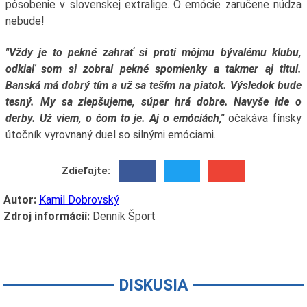
pôsobenie v slovenskej extralige. O emócie zaručene núdza
nebude!
"Vždy je to pekné zahrať si proti môjmu bývalému klubu,
odkiaľ som si zobral pekné spomienky a takmer aj titul.
Banská má dobrý tím a už sa teším na piatok. Výsledok bude
tesný. My sa zlepšujeme, súper hrá dobre. Navyše ide o
derby. Už viem, o čom to je. Aj o emóciách,"
očakáva fínsky
útočník vyrovnaný duel so silnými emóciami.
Zdieľajte:
Autor:
Kamil Dobrovský
Zdroj informácií:
Denník Šport
DISKUSIA