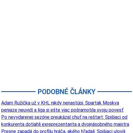
PODOBNÉ ČLÁNKY
Adam Ružička už v KHL nikdy nenastúpi. Spartak Moskva
peniaze neuvidí a liga si ešte viac pošramotila svoju povesť
Po nevydarenej sezóne preukázal chuť na reštart: Spišiaci od
konkurenta dotiahli exreprezentanta a dvojnásobného majstra
Presne zapadá do profilu hráča, akého hľadali: Spišiaci ulovili