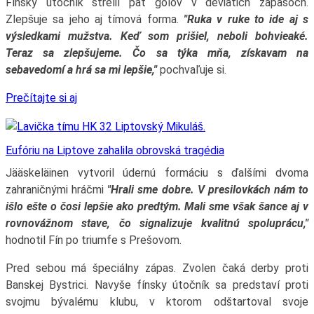
Fínsky útočník strelil päť gólov v deviatich zápasoch.
Zlepšuje sa jeho aj tímová forma.
"Ruka v ruke to ide aj s
výsledkami mužstva. Keď som prišiel, neboli bohvieaké.
Teraz sa zlepšujeme. Čo sa týka mňa, získavam na
sebavedomí a hrá sa mi lepšie,"
pochvaľuje si.
Prečítajte si aj
Eufóriu na Liptove zahalila obrovská tragédia
Jääskeläinen vytvoril údernú formáciu s ďalšími dvoma
zahraničnými hráčmi
"Hrali sme dobre. V presilovkách nám to
išlo ešte o čosi lepšie ako predtým. Mali sme však šance aj v
rovnovážnom stave, čo signalizuje kvalitnú spoluprácu,"
hodnotil Fín po triumfe s Prešovom.
Pred sebou má špeciálny zápas. Zvolen čaká derby proti
Banskej Bystrici. Navyše fínsky útočník sa predstaví proti
svojmu bývalému klubu, v ktorom odštartoval svoje