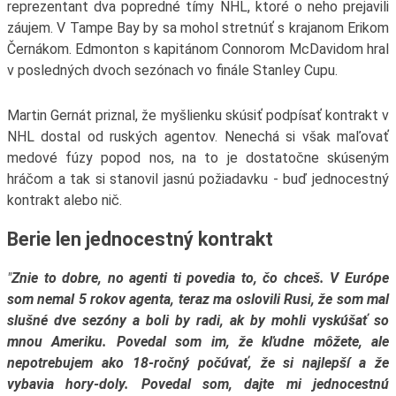
reprezentant dva popredné tímy NHL, ktoré o neho prejavili
záujem. V Tampe Bay by sa mohol stretnúť s krajanom Erikom
Černákom. Edmonton s kapitánom Connorom McDavidom hral
v posledných dvoch sezónach vo finále Stanley Cupu.
Martin Gernát priznal, že myšlienku skúsiť podpísať kontrakt v
NHL dostal od ruských agentov. Nenechá si však maľovať
medové fúzy popod nos, na to je dostatočne skúseným
hráčom a tak si stanovil jasnú požiadavku - buď jednocestný
kontrakt alebo nič.
Berie len jednocestný kontrakt
"
Znie to dobre, no agenti ti povedia to, čo chceš. V Európe
som nemal 5 rokov agenta, teraz ma oslovili Rusi, že som mal
slušné dve sezóny a boli by radi, ak by mohli vyskúšať so
mnou Ameriku. Povedal som im, že kľudne môžete, ale
nepotrebujem ako 18-ročný počúvať, že si najlepší a že
vybavia hory-doly. Povedal som, dajte mi jednocestnú