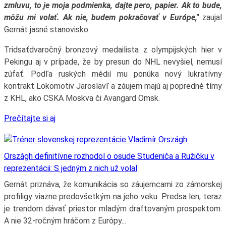
zmluvu, to je moja podmienka, dajte pero, papier. Ak to bude,
môžu mi volať. Ak nie, budem pokračovať v Európe,"
zaujal
Gernát jasné stanovisko.
Tridsaťdvaročný bronzový medailista z olympijských hier v
Pekingu aj v prípade, že by presun do NHL nevyšiel, nemusí
zúfať. Podľa ruských médií mu ponúka nový lukratívny
kontrakt Lokomotiv Jaroslavľ a záujem majú aj popredné tímy
z KHL, ako CSKA Moskva či Avangard Omsk.
Prečítajte si aj
Országh definitívne rozhodol o osude Studeniča a Ružičku v
reprezentácii: S jedným z nich už volal
Gernát priznáva, že komunikácia so záujemcami zo zámorskej
profiligy viazne predovšetkým na jeho veku. Predsa len, teraz
je trendom dávať priestor mladým draftovaným prospektom.
A nie 32-ročným hráčom z Európy...