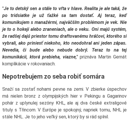
"
Je to detský sen a stále to vŕta v hlave. Realita je ale taká, že
po tridsiatke je už ťažké sa tam dostať. Aj teraz, keď
komunikujem s manažérmi, najväčším problémom je vek. Nie
je to o hokeji alebo zraneniach, ale o veku. Oni majú systém,
že radšej dajú priestor tomu draftovanému hráčovi, ktorého si
vybrali, ako priniesť niekoho, kto neodohral ani jeden zápas.
Nevedia, či bude alebo nebude dobrý. Teraz to na tej
komunikácii, ktorá prebieha, viazne,"
priznáva Martin Gernát
komplikácie v rokovaniach.
Nepotrebujem zo seba robiť somára
Snaží sa zostať nohami pevne na zemi. V zbierke úspechov
má nielen bronz z olympijských hier v Pekingu a Gagarinov
pohár z uplynulej sezóny KHL, ale aj dva české extraligové
tituly s Třincom. V Európe je spokojný, napriek tomu, NHL je
stále NHL. Je to jeho veľký sen, ktorý by si rád splnil.