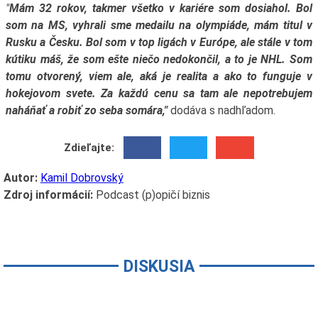
"
Mám 32 rokov, takmer všetko v kariére som dosiahol. Bol
som na MS, vyhrali sme medailu na olympiáde, mám titul v
Rusku a Česku. Bol som v top ligách v Európe, ale stále v tom
kútiku máš, že som ešte niečo nedokončil, a to je NHL. Som
tomu otvorený, viem ale, aká je realita a ako to funguje v
hokejovom svete. Za každú cenu sa tam ale nepotrebujem
naháňať a robiť zo seba somára,"
dodáva s nadhľadom.
Zdieľajte:
Autor:
Kamil Dobrovský
Zdroj informácií:
Podcast (p)opičí biznis
DISKUSIA