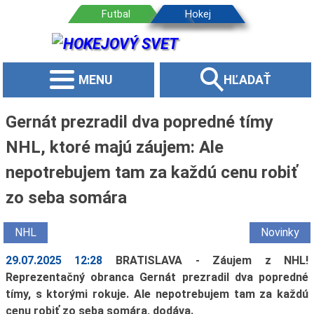
MENU
HĽADAŤ
Gernát prezradil dva popredné tímy
NHL, ktoré majú záujem: Ale
nepotrebujem tam za každú cenu robiť
zo seba somára
NHL
Novinky
29.07.2025 12:28
BRATISLAVA - Záujem z NHL!
Reprezentačný obranca Gernát prezradil dva popredné
tímy, s ktorými rokuje. Ale nepotrebujem tam za každú
cenu robiť zo seba somára, dodáva.