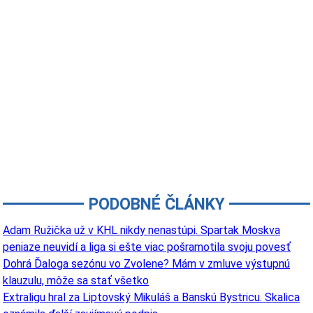
PODOBNÉ ČLÁNKY
Adam Ružička už v KHL nikdy nenastúpi. Spartak Moskva
peniaze neuvidí a liga si ešte viac pošramotila svoju povesť
Dohrá Ďaloga sezónu vo Zvolene? Mám v zmluve výstupnú
klauzulu, môže sa stať všetko
Extraligu hral za Liptovský Mikuláš a Banskú Bystricu. Skalica