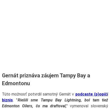
Gernát priznáva záujem Tampy Bay a
Edmontonu
Túto možnosť potvrdil samotný Gernát v
podcaste (p)opičí
biznis
. "
R
iešili sme Tampu Bay Lightning, bol tam tiež
Edmonton Oilers, čo ma draftoval,"
vymenoval slovenský