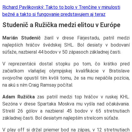
Richard Pavlikovský: Takto to bolo v Trenčíne v minulosti
bežné a takto si fungovanie predstavujem aj teraz
Studenič a Ružička medzi elitou v Európe
Marián Studenič
žiaril v drese Färjestadu, patril medzi
najlepších hráčov švédskej SHL. Bol desiaty v bodovaní
súťaže, nazbieral 44 bodov v 50 zápasoch základnej časti.
V reprezentácii dostal stopku po tom, čo krátko pred
začiatkom vlaňajšej olympijskej kvalifikácie v Bratislave
svojvoľne opustil tím kvôli tomu, že sa mu nepáčila pozícia,
na akú s ním Craig Ramsay počítal.
Adam Ružička
zas patril medzi top hráčov v ruskej KHL.
Sezóna v drese Spartaka Moskva mu vyšla nad očakávania.
Strelil 26 gólov a nazbieral 45 bodov v 65 stretnutiach
základnej časti. Bol desiatym najlepším strelcom súťaže.
V play off si držal priemer bod na zápas, v 12 stretnutiach