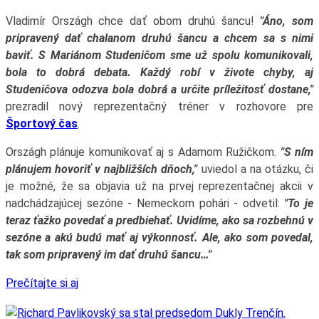
Vladimír Országh chce dať obom druhú šancu!
"Áno, som
pripravený dať chalanom druhú šancu a chcem sa s nimi
baviť. S Mariánom Studeničom sme už spolu komunikovali,
bola to dobrá debata. Každý robí v živote chyby, aj
Studeničova odozva bola dobrá a určite príležitosť dostane,"
prezradil nový reprezentačný tréner v rozhovore pre
Športový čas
.
Országh plánuje komunikovať aj s Adamom Ružičkom.
"S ním
plánujem hovoriť v najbližších dňoch,"
uviedol a na otázku, či
je možné, že sa objavia už na prvej reprezentačnej akcii v
nadchádzajúcej sezóne - Nemeckom pohári - odvetil:
"To je
teraz ťažko povedať a predbiehať. Uvidíme, ako sa rozbehnú v
sezóne a akú budú mať aj výkonnosť. Ale, ako som povedal,
tak som pripravený im dať druhú šancu…"
Prečítajte si aj