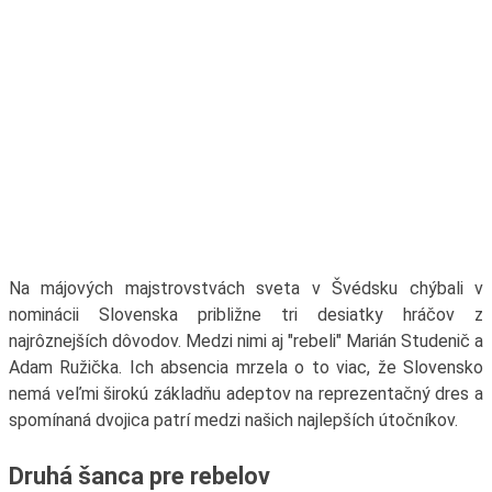
Na májových majstrovstvách sveta v Švédsku chýbali v
nominácii Slovenska približne tri desiatky hráčov z
najrôznejších dôvodov. Medzi nimi aj "rebeli" Marián Studenič a
Adam Ružička. Ich absencia mrzela o to viac, že Slovensko
nemá veľmi širokú základňu adeptov na reprezentačný dres a
spomínaná dvojica patrí medzi našich najlepších útočníkov.
Druhá šanca pre rebelov