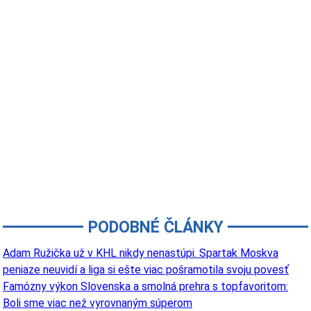
PODOBNÉ ČLÁNKY
Adam Ružička už v KHL nikdy nenastúpi. Spartak Moskva
peniaze neuvidí a liga si ešte viac pošramotila svoju povesť
Famózny výkon Slovenska a smolná prehra s topfavoritom:
Boli sme viac než vyrovnaným súperom