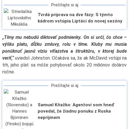
Prečítajte si aj
Tvrdá príprava na dve fázy: S týmto
kádrom vstúpia Liptáci do novej sezóny
„Tímy mu nebudú diktovať podmienky. On si určí, čo chce –
výšku platu, dĺžku zmluvy, rolu v tíme. Kluby mu musia
ponúknuť jasnú víziu víťazstva a štruktúru, v ktorej bude
veriť,“
uviedol Johnston. Očakáva sa, že ak McDavid vstúpi na
trh, jeho plat sa môže pohybovať okolo 20 miliónov dolárov
ročne.
Prečítajte si aj
Samuel Kňažko: Agentovi som hneď
povedal, že žiadnu ponuku z Ruska
neprijmem