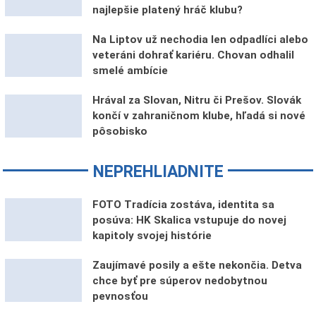
najlepšie platený hráč klubu?
Na Liptov už nechodia len odpadlíci alebo
veteráni dohrať kariéru. Chovan odhalil
smelé ambície
Hrával za Slovan, Nitru či Prešov. Slovák
končí v zahraničnom klube, hľadá si nové
pôsobisko
NEPREHLIADNITE
FOTO Tradícia zostáva, identita sa
posúva: HK Skalica vstupuje do novej
kapitoly svojej histórie
Zaujímavé posily a ešte nekončia. Detva
chce byť pre súperov nedobytnou
pevnosťou