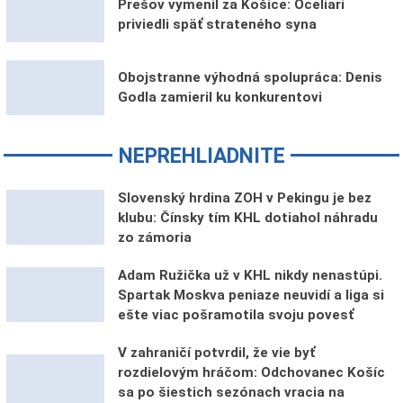
Prešov vymenil za Košice: Oceliari
priviedli späť strateného syna
Obojstranne výhodná spolupráca: Denis
Godla zamieril ku konkurentovi
NEPREHLIADNITE
Slovenský hrdina ZOH v Pekingu je bez
klubu: Čínsky tím KHL dotiahol náhradu
zo zámoria
Adam Ružička už v KHL nikdy nenastúpi.
Spartak Moskva peniaze neuvidí a liga si
ešte viac pošramotila svoju povesť
V zahraničí potvrdil, že vie byť
rozdielovým hráčom: Odchovanec Košíc
sa po šiestich sezónach vracia na