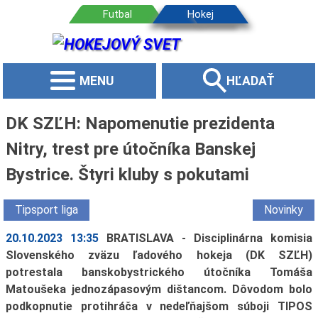
MENU
HĽADAŤ
DK SZĽH: Napomenutie prezidenta
Nitry, trest pre útočníka Banskej
Bystrice. Štyri kluby s pokutami
Tipsport liga
Novinky
20.10.2023 13:35
BRATISLAVA - Disciplinárna komisia
Slovenského zväzu ľadového hokeja (DK SZĽH)
potrestala banskobystrického útočníka Tomáša
Matoušeka jednozápasovým dištancom. Dôvodom bolo
podkopnutie protihráča v nedeľňajšom súboji TIPOS