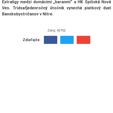
Extraligy medzi domácimi „baranmi“ a HK Spišská Nová
Ves. Tridsaťjedenročný útočník vynechá piatkový duel
Banskobystričanov v Nitre.
Zdroj: 43752
Zdieľajte: