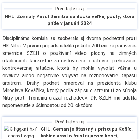
Prečítajte si aj
NHL: Zosnulý Pavol Demitra sa dočká veľkej pocty, ktorá
príde v januári 2024
Disciplinárna komisia sa zaoberala aj dvoma podnetmi proti
HK Nitra. V prvom prípade udelila pokutu 200 eur za porušenie
smernice SZĽH o používaní video plochy na zimných
štadiónoch, konkrétne za nedovolené opätovné prehrávanie
kontroverznej situácie, ktorá by mohla vyvolať vášne u
divákov alebo negatívne vplývať na rozhodovanie zápasu
arbitrami. Druhý podnet smeroval na prezidenta klubu
Miroslava Kováčika, ktorý podľa zápisu o stretnutí zo súboja
Nitry proti Trenčínu urážal rozhodcov. DK SZĽH mu udelila
napomenutie s účinnosťou od 20. októbra.
Prečítajte si aj
CHL: Ceman je šťastný z prístupu Košíc,
kabína vraví o frustrujúcom konci,