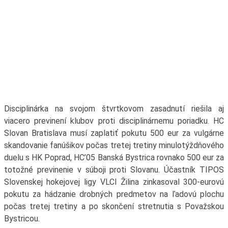
Disciplinárka na svojom štvrtkovom zasadnutí riešila aj
viacero previnení klubov proti disciplinárnemu poriadku. HC
Slovan Bratislava musí zaplatiť pokutu 500 eur za vulgárne
skandovanie fanúšikov počas tretej tretiny minulotýždňového
duelu s HK Poprad, HC’05 Banská Bystrica rovnako 500 eur za
totožné previnenie v súboji proti Slovanu. Účastník TIPOS
Slovenskej hokejovej ligy VLCI Žilina zinkasoval 300-eurovú
pokutu za hádzanie drobných predmetov na ľadovú plochu
počas tretej tretiny a po skončení stretnutia s Považskou
Bystricou.